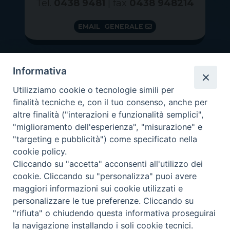
Tel.
0438 9481
| fax
0438 948214
EMAIL GENERALE
Informativa
Utilizziamo cookie o tecnologie simili per
finalità tecniche e, con il tuo consenso, anche per
altre finalità ("interazioni e funzionalità semplici",
"miglioramento dell'esperienza", "misurazione" e
"targeting e pubblicità") come specificato nella
GRAZIE PER IL TUO AIUTO
cookie policy.
Insieme per la Diocesi
Cliccando su "accetta" acconsenti all'utilizzo dei
cookie. Cliccando su "personalizza" puoi avere
maggiori informazioni sui cookie utilizzati e
personalizzare le tue preferenze. Cliccando su
"rifiuta" o chiudendo questa informativa proseguirai
Copyright 2026 ©
Diocesi di Vittorio Veneto
-
Privacy
la navigazione installando i soli cookie tecnici.