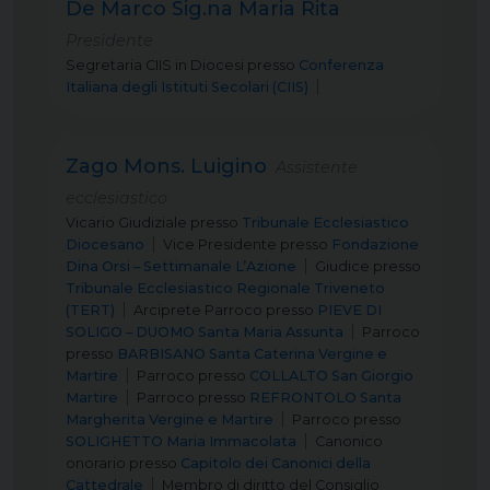
De Marco Sig.na Maria Rita
Presidente
Segretaria CIIS in Diocesi
presso
Conferenza
Italiana degli Istituti Secolari (CIIS)
Zago Mons. Luigino
Assistente
ecclesiastico
Vicario Giudiziale
presso
Tribunale Ecclesiastico
Diocesano
Vice Presidente
presso
Fondazione
Dina Orsi – Settimanale L’Azione
Giudice
presso
Tribunale Ecclesiastico Regionale Triveneto
(TERT)
Arciprete Parroco
presso
PIEVE DI
SOLIGO – DUOMO Santa Maria Assunta
Parroco
presso
BARBISANO Santa Caterina Vergine e
Martire
Parroco
presso
COLLALTO San Giorgio
Martire
Parroco
presso
REFRONTOLO Santa
Margherita Vergine e Martire
Parroco
presso
SOLIGHETTO Maria Immacolata
Canonico
onorario
presso
Capitolo dei Canonici della
Cattedrale
Membro di diritto del Consiglio