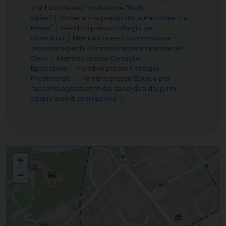
d'Istituto
presso
Fondazione “Balbi
Valier”
Moderatore
presso
Unità Pastorale “La
Pieve”
Membro
presso
Collegio dei
Consultori
Membro
presso
Commissione
diocesana per la Formazione permanente del
Clero
Membro
presso
Consiglio
Episcopale
Membro
presso
Consiglio
Presbiterale
Membro
presso
Équipe per
l’accompagnamento dei sacerdoti dei primi
cinque anni di ordinazione
Pia Unione Laicale Femminile delle Vocazioni e delle Missioni
+
−