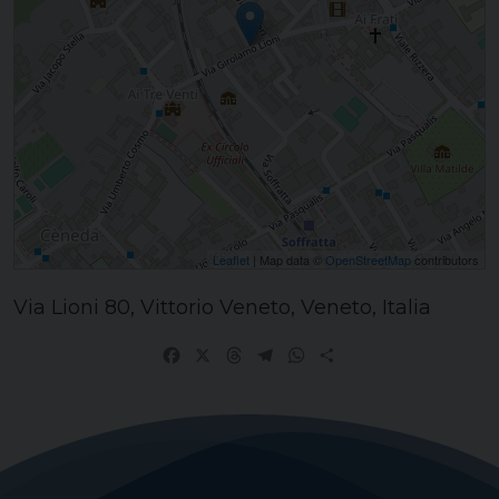
Leaflet
| Map data ©
OpenStreetMap
contributors
Via Lioni 80, Vittorio Veneto, Veneto, Italia
Facebook
X
Threads
Telegram
WhatsApp
Share