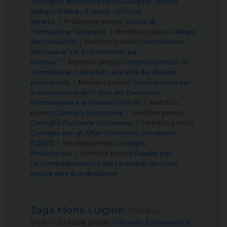
Teologico Interdiocesano Giuseppe Toniolo
Belluno-Feltre – Treviso – Vittorio
Veneto
Professore
presso
Scuola di
Formazione Teologica
Membro
presso
Collegio
dei Consultori
Membro
presso
Commissione
diocesana “De Promovendis ad
Ordines”
Membro
presso
Commissione per la
Formazione, il Ministero e la Vita dei diaconi
permanenti
Membro
presso
Commissione per
la promozione all’Ordine del Diaconato
Permanente e ai Ministeri istituiti
Membro
presso
Consiglio Episcopale
Membro
presso
Consiglio Pastorale Diocesano
Membro
presso
Consiglio per gli Affari Economici Diocesano
(CAED)
Membro
presso
Consiglio
Presbiterale
Membro
presso
Équipe per
l’accompagnamento dei sacerdoti dei primi
cinque anni di ordinazione
Zago Mons. Luigino
Membro
Vicario Giudiziale
presso
Tribunale Ecclesiastico