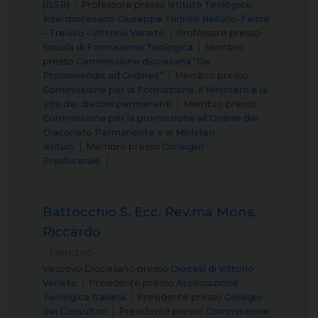
(ISSR)
Professore
presso
Istituto Teologico
Interdiocesano Giuseppe Toniolo Belluno-Feltre
– Treviso – Vittorio Veneto
Professore
presso
Scuola di Formazione Teologica
Membro
presso
Commissione diocesana “De
Promovendis ad Ordines”
Membro
presso
Commissione per la Formazione, il Ministero e la
Vita dei diaconi permanenti
Membro
presso
Commissione per la promozione all’Ordine del
Diaconato Permanente e ai Ministeri
istituiti
Membro
presso
Consiglio
Presbiterale
Battocchio S. Ecc. Rev.ma Mons.
Riccardo
Membro
Vescovo Diocesano
presso
Diocesi di Vittorio
Veneto
Presidente
presso
Associazione
Teologica Italiana
Presidente
presso
Collegio
dei Consultori
Presidente
presso
Commissione