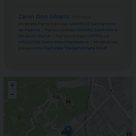
Zanin Don Silvano
Membro
Arciprete Parroco
presso
SARMEDE Sant’Antonio
da Padova
Parroco
presso
ANZANO Santi Vito e
Modesto Martiri
Parroco
presso
CAPPELLA
MAGGIORE Santa Maria Maddalena
Moderatore
presso
Unità Pastorale “Pedemontana Nord”
Commissione diocesana per la Formazione permanente del Clero
+
−