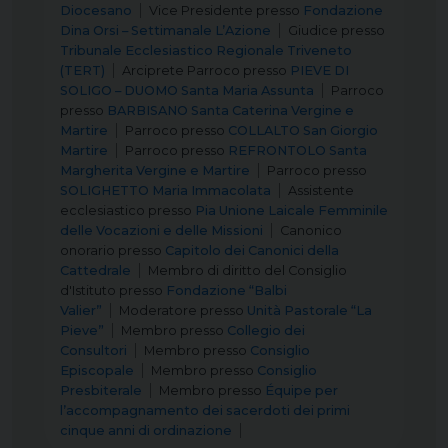
Diocesano
Vice Presidente
presso
Fondazione
Dina Orsi – Settimanale L’Azione
Giudice
presso
Tribunale Ecclesiastico Regionale Triveneto
(TERT)
Arciprete Parroco
presso
PIEVE DI
SOLIGO – DUOMO Santa Maria Assunta
Parroco
presso
BARBISANO Santa Caterina Vergine e
Martire
Parroco
presso
COLLALTO San Giorgio
Martire
Parroco
presso
REFRONTOLO Santa
Margherita Vergine e Martire
Parroco
presso
SOLIGHETTO Maria Immacolata
Assistente
ecclesiastico
presso
Pia Unione Laicale Femminile
delle Vocazioni e delle Missioni
Canonico
onorario
presso
Capitolo dei Canonici della
Cattedrale
Membro di diritto del Consiglio
d'Istituto
presso
Fondazione “Balbi
Valier”
Moderatore
presso
Unità Pastorale “La
Pieve”
Membro
presso
Collegio dei
Consultori
Membro
presso
Consiglio
Episcopale
Membro
presso
Consiglio
Presbiterale
Membro
presso
Équipe per
l’accompagnamento dei sacerdoti dei primi
cinque anni di ordinazione