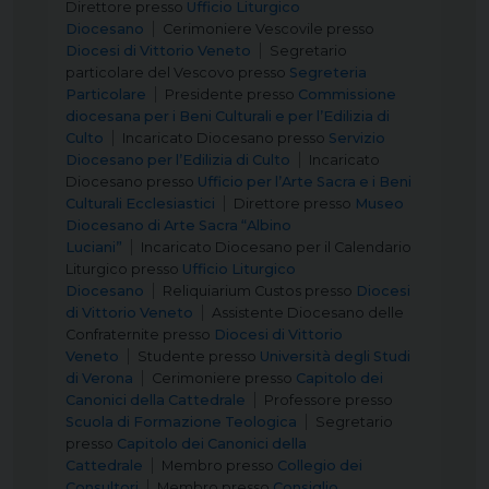
Direttore
presso
Ufficio Liturgico
Diocesano
Cerimoniere Vescovile
presso
Diocesi di Vittorio Veneto
Segretario
particolare del Vescovo
presso
Segreteria
Particolare
Presidente
presso
Commissione
diocesana per i Beni Culturali e per l’Edilizia di
Culto
Incaricato Diocesano
presso
Servizio
Diocesano per l’Edilizia di Culto
Incaricato
Diocesano
presso
Ufficio per l’Arte Sacra e i Beni
Culturali Ecclesiastici
Direttore
presso
Museo
Diocesano di Arte Sacra “Albino
Luciani”
Incaricato Diocesano per il Calendario
Liturgico
presso
Ufficio Liturgico
Diocesano
Reliquiarium Custos
presso
Diocesi
di Vittorio Veneto
Assistente Diocesano delle
Confraternite
presso
Diocesi di Vittorio
Veneto
Studente
presso
Università degli Studi
di Verona
Cerimoniere
presso
Capitolo dei
Canonici della Cattedrale
Professore
presso
Scuola di Formazione Teologica
Segretario
presso
Capitolo dei Canonici della
Cattedrale
Membro
presso
Collegio dei
Consultori
Membro
presso
Consiglio