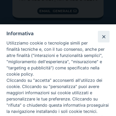
EMAIL GENERALE
Informativa
Utilizziamo cookie o tecnologie simili per
finalità tecniche e, con il tuo consenso, anche per
altre finalità ("interazioni e funzionalità semplici",
"miglioramento dell'esperienza", "misurazione" e
"targeting e pubblicità") come specificato nella
GRAZIE PER IL TUO AIUTO
cookie policy.
Insieme per la Diocesi
Cliccando su "accetta" acconsenti all'utilizzo dei
cookie. Cliccando su "personalizza" puoi avere
maggiori informazioni sui cookie utilizzati e
personalizzare le tue preferenze. Cliccando su
"rifiuta" o chiudendo questa informativa proseguirai
Copyright 2026 ©
Diocesi di Vittorio Veneto
-
Privacy
la navigazione installando i soli cookie tecnici.
Policy