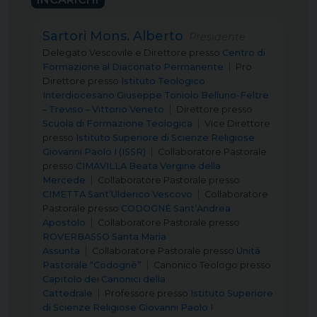
Sartori Mons. Alberto
Presidente
Delegato Vescovile e Direttore
presso
Centro di
Formazione al Diaconato Permanente
Pro
Direttore
presso
Istituto Teologico
Interdiocesano Giuseppe Toniolo Belluno-Feltre
– Treviso – Vittorio Veneto
Direttore
presso
Scuola di Formazione Teologica
Vice Direttore
presso
Istituto Superiore di Scienze Religiose
Giovanni Paolo I (ISSR)
Collaboratore Pastorale
presso
CIMAVILLA Beata Vergine della
Mercede
Collaboratore Pastorale
presso
CIMETTA Sant’Ulderico Vescovo
Collaboratore
Pastorale
presso
CODOGNÈ Sant’Andrea
Apostolo
Collaboratore Pastorale
presso
ROVERBASSO Santa Maria
Assunta
Collaboratore Pastorale
presso
Unità
Pastorale “Codognè”
Canonico Teologo
presso
Capitolo dei Canonici della
Cattedrale
Professore
presso
Istituto Superiore
di Scienze Religiose Giovanni Paolo I