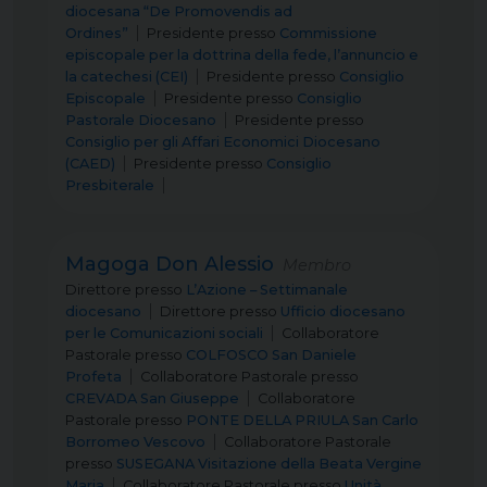
diocesana “De Promovendis ad
Ordines”
Presidente
presso
Commissione
episcopale per la dottrina della fede, l’annuncio e
la catechesi (CEI)
Presidente
presso
Consiglio
Episcopale
Presidente
presso
Consiglio
Pastorale Diocesano
Presidente
presso
Consiglio per gli Affari Economici Diocesano
(CAED)
Presidente
presso
Consiglio
Presbiterale
Magoga Don Alessio
Membro
Direttore
presso
L’Azione – Settimanale
diocesano
Direttore
presso
Ufficio diocesano
per le Comunicazioni sociali
Collaboratore
Pastorale
presso
COLFOSCO San Daniele
Profeta
Collaboratore Pastorale
presso
CREVADA San Giuseppe
Collaboratore
Pastorale
presso
PONTE DELLA PRIULA San Carlo
Borromeo Vescovo
Collaboratore Pastorale
presso
SUSEGANA Visitazione della Beata Vergine
Maria
Collaboratore Pastorale
presso
Unità