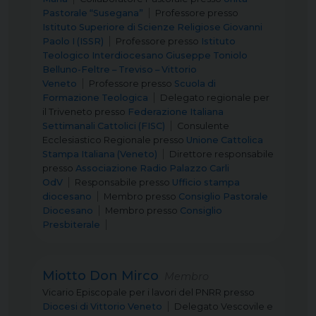
Pastorale “Susegana”
Professore
presso
Istituto Superiore di Scienze Religiose Giovanni
Paolo I (ISSR)
Professore
presso
Istituto
Teologico Interdiocesano Giuseppe Toniolo
Belluno-Feltre – Treviso – Vittorio
Veneto
Professore
presso
Scuola di
Formazione Teologica
Delegato regionale per
il Triveneto
presso
Federazione Italiana
Settimanali Cattolici (FISC)
Consulente
Ecclesiastico Regionale
presso
Unione Cattolica
Stampa Italiana (Veneto)
Direttore responsabile
presso
Associazione Radio Palazzo Carli
OdV
Responsabile
presso
Ufficio stampa
diocesano
Membro
presso
Consiglio Pastorale
Diocesano
Membro
presso
Consiglio
Presbiterale
Miotto Don Mirco
Membro
Vicario Episcopale per i lavori del PNRR
presso
Diocesi di Vittorio Veneto
Delegato Vescovile e