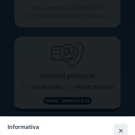
Via Lorenzo Da Ponte, 116
31029 Vittorio Veneto (Treviso)
Contatti principali
Tel.
0438 9481
| fax
0438 948214
EMAIL GENERALE
Informativa