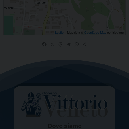
Leaflet
| Map data ©
OpenStreetMap
contributors
Facebook
X
Threads
Telegram
WhatsApp
Share
Dove siamo