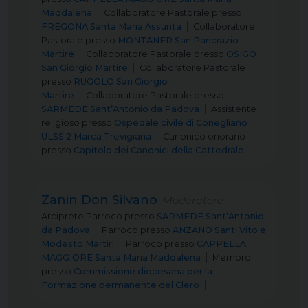
Maddalena
Collaboratore Pastorale
presso
FREGONA Santa Maria Assunta
Collaboratore
Pastorale
presso
MONTANER San Pancrazio
Martire
Collaboratore Pastorale
presso
OSIGO
San Giorgio Martire
Collaboratore Pastorale
presso
RUGOLO San Giorgio
Martire
Collaboratore Pastorale
presso
SARMEDE Sant’Antonio da Padova
Assistente
religioso
presso
Ospedale civile di Conegliano
ULSS 2 Marca Trevigiana
Canonico onorario
presso
Capitolo dei Canonici della Cattedrale
Zanin Don Silvano
Moderatore
Arciprete Parroco
presso
SARMEDE Sant’Antonio
da Padova
Parroco
presso
ANZANO Santi Vito e
Modesto Martiri
Parroco
presso
CAPPELLA
MAGGIORE Santa Maria Maddalena
Membro
presso
Commissione diocesana per la
Formazione permanente del Clero