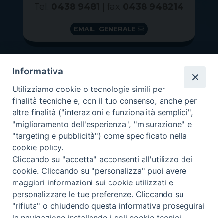
Tel.
0438 9481
| fax
0438 948214
EMAIL GENERALE
Informativa
Utilizziamo cookie o tecnologie simili per
finalità tecniche e, con il tuo consenso, anche per
altre finalità ("interazioni e funzionalità semplici",
"miglioramento dell'esperienza", "misurazione" e
"targeting e pubblicità") come specificato nella
GRAZIE PER IL TUO AIUTO
cookie policy.
Insieme per la Diocesi
Cliccando su "accetta" acconsenti all'utilizzo dei
cookie. Cliccando su "personalizza" puoi avere
maggiori informazioni sui cookie utilizzati e
personalizzare le tue preferenze. Cliccando su
"rifiuta" o chiudendo questa informativa proseguirai
Copyright 2026 ©
Diocesi di Vittorio Veneto
-
Privacy
la navigazione installando i soli cookie tecnici.