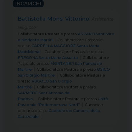
INCARICHI
Battistella Mons. Vittorino
Assistente
religioso
Collaboratore Pastorale
presso
ANZANO Santi Vito
e Modesto Martiri
Collaboratore Pastorale
presso
CAPPELLA MAGGIORE Santa Maria
Maddalena
Collaboratore Pastorale
presso
FREGONA Santa Maria Assunta
Collaboratore
Pastorale
presso
MONTANER San Pancrazio
Martire
Collaboratore Pastorale
presso
OSIGO
San Giorgio Martire
Collaboratore Pastorale
presso
RUGOLO San Giorgio
Martire
Collaboratore Pastorale
presso
SARMEDE Sant’Antonio da
Padova
Collaboratore Pastorale
presso
Unità
Pastorale “Pedemontana Nord”
Canonico
onorario
presso
Capitolo dei Canonici della
Cattedrale