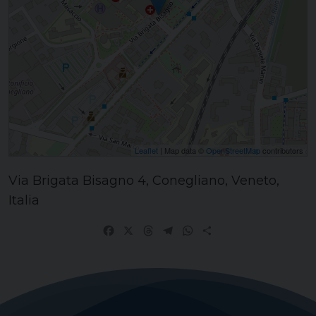
Leaflet
| Map data ©
OpenStreetMap
contributors
Via Brigata Bisagno 4, Conegliano, Veneto,
Italia
Facebook
X
Threads
Telegram
WhatsApp
Share