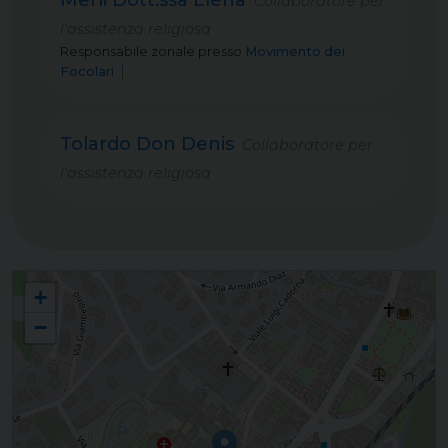
Merli Dott.ssa Elena
Collaboratore per
l'assistenza religiosa
Responsabile zonale
presso
Movimento dei
Focolari
Tolardo Don Denis
Collaboratore per
l'assistenza religiosa
Ospedale civile di Conegliano ULSS 2 Marca Trevigiana
+
−