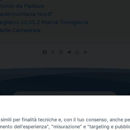
tonio da Padova
“Pedemontana Nord”
negliano ULSS 2 Marca Trevigiana
della Cattedrale
Facebook
X
Threads
Telegram
WhatsApp
Share
imili per finalità tecniche e, con il tuo consenso, anche per 
amento dell'esperienza", "misurazione" e "targeting e pubbli
Contatti principali