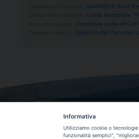
SARMEDE Sant’An
Collaboratore Pastorale
Unità Pastorale 
Collaboratore Pastorale
Ospedale civile di Co
Assistente religioso
Capitolo dei Canonici 
Canonico onorario
Informativa
Utilizziamo cookie o tecnologie s
funzionalità semplici", "miglior