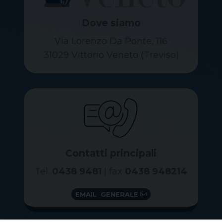
Dove siamo
Via Lorenzo Da Ponte, 116
31029 Vittorio Veneto (Treviso)
Contatti principali
Tel.
0438 9481
| fax
0438 948214
EMAIL GENERALE