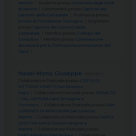
Veneto
Studente
presso
Università degli Studi
di Verona
Cerimoniere
presso
Capitolo dei
Canonici della Cattedrale
Professore
presso
Scuola di Formazione Teologica
Segretario
presso
Capitolo dei Canonici della
Cattedrale
Membro
presso
Collegio dei
Consultori
Membro
presso
Commissione
diocesana per la Formazione permanente del
Clero
Nadal Mons. Giuseppe
Membro
Collaboratore Pastorale
presso
COSTA DI
VITTORIO VENETO San Silvestro
Papa
Collaboratore Pastorale
presso
FADALTO
– VAL LAPISINA Santi Ermagora e
Fortunato
Collaboratore Pastorale
presso
SAN
LORENZO IN MONTAGNA San Lorenzo
Martire
Collaboratore Pastorale
presso
SANTA
GIUSTINA Santa Giustina Vergine e
Martire
Collaboratore Pastorale
presso
SANT’ANDREA Sant’Andrea
Collaboratore