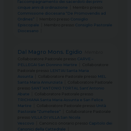
l’accompagnamento dei sacerdoti dei primi
cinque anni di ordinazione
Membro
presso
Commissione diocesana “De Promovendis ad
Ordines”
Membro
presso
Consiglio
Episcopale
Membro
presso
Consiglio Pastorale
Diocesano
Dal Magro Mons. Egidio
Membro
Collaboratore Pastorale
presso
CARVE –
PELLEGAI San Donnino Martire
Collaboratore
Pastorale
presso
LENTIAI Santa Maria
Assunta
Collaboratore Pastorale
presso
MEL
Santa Maria Annunziata
Collaboratore Pastorale
presso
SANT’ANTONIO TORTAL Sant’Antonio
Abate
Collaboratore Pastorale
presso
TRICHIANA Santa Maria Assunta e San Felice
Martire
Collaboratore Pastorale
presso
Unità
Pastorale “Zumellese”
Collaboratore Pastorale
presso
VILLA DI VILLA San Nicola
Vescovo
Canonico onorario
presso
Capitolo dei
Canonici della Cattedrale