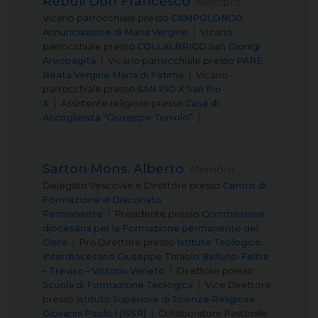
Rebuli Don Francesco
Membro
Vicario parrocchiale
presso
CAMPOLONGO
Annunciazione di Maria Vergine
Vicario
parrocchiale
presso
COLLALBRIGO San Dionigi
Areopagita
Vicario parrocchiale
presso
PARÈ
Beata Vergine Maria di Fatima
Vicario
parrocchiale
presso
SAN PIO X San Pio
X
Assistente religioso
presso
Casa di
Accoglienza “Giuseppe Toniolo”
Sartori Mons. Alberto
Membro
Delegato Vescovile e Direttore
presso
Centro di
Formazione al Diaconato
Permanente
Presidente
presso
Commissione
diocesana per la Formazione permanente del
Clero
Pro Direttore
presso
Istituto Teologico
Interdiocesano Giuseppe Toniolo Belluno-Feltre
– Treviso – Vittorio Veneto
Direttore
presso
Scuola di Formazione Teologica
Vice Direttore
presso
Istituto Superiore di Scienze Religiose
Giovanni Paolo I (ISSR)
Collaboratore Pastorale