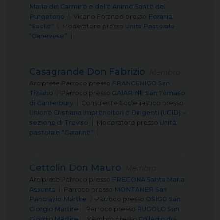
Maria del Carmine e delle Anime Sante del
Purgatorio
Vicario Foraneo
presso
Forania
“Sacile”
Moderatore
presso
Unità Pastorale
“Canevese”
Casagrande Don Fabrizio
Membro
Arciprete Parroco
presso
FRANCENIGO San
Tiziano
Parroco
presso
GAIARINE San Tomaso
di Canterbury
Consulente Ecclesiastico
presso
Unione Cristiana Imprenditori e Dirigenti (UCID) –
sezione di Treviso
Moderatore
presso
Unità
pastorale “Gaiarine”
Cettolin Don Mauro
Membro
Arciprete Parroco
presso
FREGONA Santa Maria
Assunta
Parroco
presso
MONTANER San
Pancrazio Martire
Parroco
presso
OSIGO San
Giorgio Martire
Parroco
presso
RUGOLO San
Giorgio Martire
Membro
presso
Collegio dei