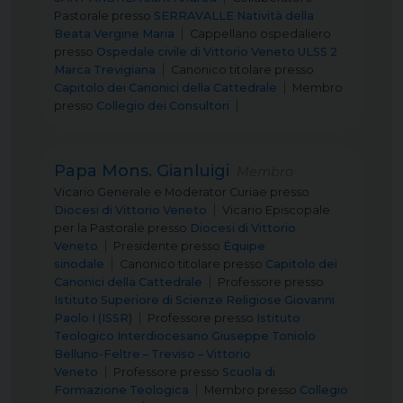
Pastorale
presso
SERRAVALLE Natività della
Beata Vergine Maria
Cappellano ospedaliero
presso
Ospedale civile di Vittorio Veneto ULSS 2
Marca Trevigiana
Canonico titolare
presso
Capitolo dei Canonici della Cattedrale
Membro
presso
Collegio dei Consultori
Papa Mons. Gianluigi
Membro
Vicario Generale e Moderator Curiae
presso
Diocesi di Vittorio Veneto
Vicario Episcopale
per la Pastorale
presso
Diocesi di Vittorio
Veneto
Presidente
presso
Équipe
sinodale
Canonico titolare
presso
Capitolo dei
Canonici della Cattedrale
Professore
presso
Istituto Superiore di Scienze Religiose Giovanni
Paolo I (ISSR)
Professore
presso
Istituto
Teologico Interdiocesano Giuseppe Toniolo
Belluno-Feltre – Treviso – Vittorio
Veneto
Professore
presso
Scuola di
Formazione Teologica
Membro
presso
Collegio