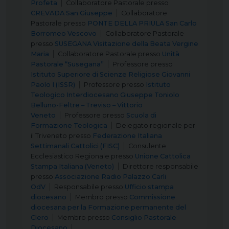
Profeta
Collaboratore Pastorale
presso
CREVADA San Giuseppe
Collaboratore
Pastorale
presso
PONTE DELLA PRIULA San Carlo
Borromeo Vescovo
Collaboratore Pastorale
presso
SUSEGANA Visitazione della Beata Vergine
Maria
Collaboratore Pastorale
presso
Unità
Pastorale “Susegana”
Professore
presso
Istituto Superiore di Scienze Religiose Giovanni
Paolo I (ISSR)
Professore
presso
Istituto
Teologico Interdiocesano Giuseppe Toniolo
Belluno-Feltre – Treviso – Vittorio
Veneto
Professore
presso
Scuola di
Formazione Teologica
Delegato regionale per
il Triveneto
presso
Federazione Italiana
Settimanali Cattolici (FISC)
Consulente
Ecclesiastico Regionale
presso
Unione Cattolica
Stampa Italiana (Veneto)
Direttore responsabile
presso
Associazione Radio Palazzo Carli
OdV
Responsabile
presso
Ufficio stampa
diocesano
Membro
presso
Commissione
diocesana per la Formazione permanente del
Clero
Membro
presso
Consiglio Pastorale
Diocesano