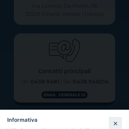
Via Lorenzo Da Ponte, 116
31029 Vittorio Veneto (Treviso)
Contatti principali
Tel.
0438 9481
| fax
0438 948214
EMAIL GENERALE
Informativa