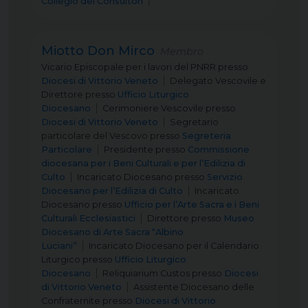
Collegio dei Consultori
Miotto Don Mirco
Membro
Vicario Episcopale per i lavori del PNRR
presso
Diocesi di Vittorio Veneto
Delegato Vescovile e
Direttore
presso
Ufficio Liturgico
Diocesano
Cerimoniere Vescovile
presso
Diocesi di Vittorio Veneto
Segretario
particolare del Vescovo
presso
Segreteria
Particolare
Presidente
presso
Commissione
diocesana per i Beni Culturali e per l’Edilizia di
Culto
Incaricato Diocesano
presso
Servizio
Diocesano per l’Edilizia di Culto
Incaricato
Diocesano
presso
Ufficio per l’Arte Sacra e i Beni
Culturali Ecclesiastici
Direttore
presso
Museo
Diocesano di Arte Sacra “Albino
Luciani”
Incaricato Diocesano per il Calendario
Liturgico
presso
Ufficio Liturgico
Diocesano
Reliquiarium Custos
presso
Diocesi
di Vittorio Veneto
Assistente Diocesano delle
Confraternite
presso
Diocesi di Vittorio