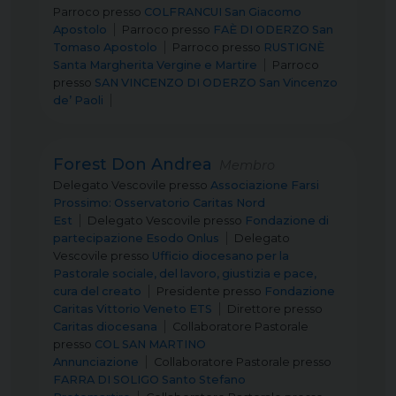
Parroco
presso
COLFRANCUI San Giacomo
Apostolo
Parroco
presso
FAÈ DI ODERZO San
Tomaso Apostolo
Parroco
presso
RUSTIGNÈ
Santa Margherita Vergine e Martire
Parroco
presso
SAN VINCENZO DI ODERZO San Vincenzo
de’ Paoli
Forest Don Andrea
Membro
Delegato Vescovile
presso
Associazione Farsi
Prossimo: Osservatorio Caritas Nord
Est
Delegato Vescovile
presso
Fondazione di
partecipazione Esodo Onlus
Delegato
Vescovile
presso
Ufficio diocesano per la
Pastorale sociale, del lavoro, giustizia e pace,
cura del creato
Presidente
presso
Fondazione
Caritas Vittorio Veneto ETS
Direttore
presso
Caritas diocesana
Collaboratore Pastorale
presso
COL SAN MARTINO
Annunciazione
Collaboratore Pastorale
presso
FARRA DI SOLIGO Santo Stefano