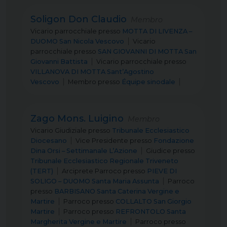
Soligon Don Claudio
Membro
Vicario parrocchiale
presso
MOTTA DI LIVENZA –
DUOMO San Nicola Vescovo
Vicario
parrocchiale
presso
SAN GIOVANNI DI MOTTA San
Giovanni Battista
Vicario parrocchiale
presso
VILLANOVA DI MOTTA Sant’Agostino
Vescovo
Membro
presso
Équipe sinodale
Zago Mons. Luigino
Membro
Vicario Giudiziale
presso
Tribunale Ecclesiastico
Diocesano
Vice Presidente
presso
Fondazione
Dina Orsi – Settimanale L’Azione
Giudice
presso
Tribunale Ecclesiastico Regionale Triveneto
(TERT)
Arciprete Parroco
presso
PIEVE DI
SOLIGO – DUOMO Santa Maria Assunta
Parroco
presso
BARBISANO Santa Caterina Vergine e
Martire
Parroco
presso
COLLALTO San Giorgio
Martire
Parroco
presso
REFRONTOLO Santa
Margherita Vergine e Martire
Parroco
presso