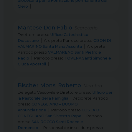
diocesana per la Formazione permanente del
Clero
Mantese Don Fabio
Segretario
Direttore
presso
Ufficio Catechistico
Diocesano
Arciprete Parroco
presso
CISON DI
VALMARINO Santa Maria Assunta
Arciprete
Parroco
presso
VALMARENO Santi Pietro e
Paolo
Parroco
presso
TOVENA Santi Simone e
Giuda Apostoli
Bischer Mons. Roberto
Membro
Delegato Vescovile e Direttore
presso
Ufficio per
la Pastorale della Famiglia
Arciprete Parroco
presso
CONEGLIANO – DUOMO
Annunciazione
Parroco
presso
COSTA DI
CONEGLIANO San Silvestro Papa
Parroco
presso
SAN ROCCO Santi Rocco e
Domenico
Responsabile in solidum
presso