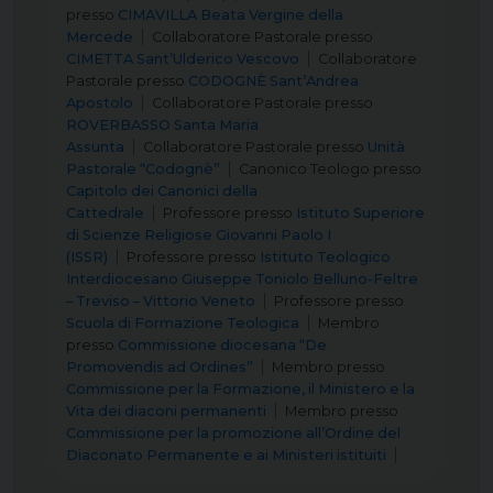
presso
CIMAVILLA Beata Vergine della
Mercede
Collaboratore Pastorale
presso
CIMETTA Sant’Ulderico Vescovo
Collaboratore
Pastorale
presso
CODOGNÈ Sant’Andrea
Apostolo
Collaboratore Pastorale
presso
ROVERBASSO Santa Maria
Assunta
Collaboratore Pastorale
presso
Unità
Pastorale “Codognè”
Canonico Teologo
presso
Capitolo dei Canonici della
Cattedrale
Professore
presso
Istituto Superiore
di Scienze Religiose Giovanni Paolo I
(ISSR)
Professore
presso
Istituto Teologico
Interdiocesano Giuseppe Toniolo Belluno-Feltre
– Treviso – Vittorio Veneto
Professore
presso
Scuola di Formazione Teologica
Membro
presso
Commissione diocesana “De
Promovendis ad Ordines”
Membro
presso
Commissione per la Formazione, il Ministero e la
Vita dei diaconi permanenti
Membro
presso
Commissione per la promozione all’Ordine del
Diaconato Permanente e ai Ministeri istituiti