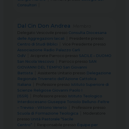
Consultori
Dal Cin Don Andrea
Membro
Delegato Vescovile
presso
Consulta Diocesana
delle Aggregazioni laicali
Presidente
presso
Centro di Studi Biblici
Vice Presidente
presso
Associazione Radio Palazzo Carli
OdV
Arciprete Parroco
presso
SACILE – DUOMO
San Nicola Vescovo
Parroco
presso
SAN
GIOVANNI DEL TEMPIO San Giovanni
Battista
Assistente Unitario
presso
Delegazione
Regionale Triveneto dell’Azione Cattolica
Italiana
Professore
presso
Istituto Superiore di
Scienze Religiose Giovanni Paolo I
(ISSR)
Professore
presso
Istituto Teologico
Interdiocesano Giuseppe Toniolo Belluno-Feltre
– Treviso – Vittorio Veneto
Professore
presso
Scuola di Formazione Teologica
Moderatore
presso
Unità Pastorale “Sacile
Centro”
Responsabile
presso
Équipe per