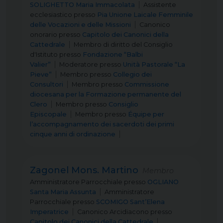
SOLIGHETTO Maria Immacolata
Assistente
ecclesiastico
presso
Pia Unione Laicale Femminile
delle Vocazioni e delle Missioni
Canonico
onorario
presso
Capitolo dei Canonici della
Cattedrale
Membro di diritto del Consiglio
d'Istituto
presso
Fondazione “Balbi
Valier”
Moderatore
presso
Unità Pastorale “La
Pieve”
Membro
presso
Collegio dei
Consultori
Membro
presso
Commissione
diocesana per la Formazione permanente del
Clero
Membro
presso
Consiglio
Episcopale
Membro
presso
Équipe per
l’accompagnamento dei sacerdoti dei primi
cinque anni di ordinazione
Zagonel Mons. Martino
Membro
Amministratore Parrocchiale
presso
OGLIANO
Santa Maria Assunta
Amministratore
Parrocchiale
presso
SCOMIGO Sant’Elena
Imperatrice
Canonico Arcidiacono
presso
Capitolo dei Canonici della Cattedrale