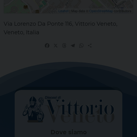
Leaflet
| Map data ©
OpenStreetMap
contributors
Via Lorenzo Da Ponte 116, Vittorio Veneto,
Veneto, Italia
Facebook
X
Threads
Telegram
WhatsApp
Share
Dove siamo