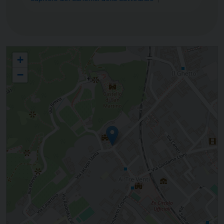
Consiglio Presbiterale
+
−