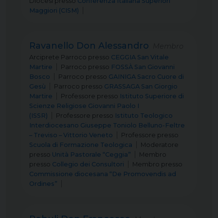
Diocesi
presso
Conferenza Italiana Superiori
Maggiori (CISM)
Ravanello Don Alessandro
Membro
Arciprete Parroco
presso
CEGGIA San Vitale
Martire
Parroco
presso
FOSSÀ San Giovanni
Bosco
Parroco
presso
GAINIGA Sacro Cuore di
Gesù
Parroco
presso
GRASSAGA San Giorgio
Martire
Professore
presso
Istituto Superiore di
Scienze Religiose Giovanni Paolo I
(ISSR)
Professore
presso
Istituto Teologico
Interdiocesano Giuseppe Toniolo Belluno-Feltre
– Treviso – Vittorio Veneto
Professore
presso
Scuola di Formazione Teologica
Moderatore
presso
Unità Pastorale “Ceggia”
Membro
presso
Collegio dei Consultori
Membro
presso
Commissione diocesana “De Promovendis ad
Ordines”