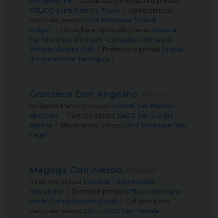
Protomartire
Collaboratore Pastorale
presso
SOLIGO Santi Pietro e Paolo
Collaboratore
Pastorale
presso
Unità Pastorale “Colli di
Soligo”
Consigliere Spirituale
presso
Società
San Vincenzo De Paoli – Consiglio Centrale di
Vittorio Veneto OdV
Professore
presso
Scuola
di Formazione Teologica
Granziera Don Angelino
Membro
Arciprete Parroco
presso
REVINE San Matteo
Apostolo
Parroco
presso
LAGO San Giorgio
Martire
Moderatore
presso
Unità Pastorale “dei
Laghi”
Magoga Don Alessio
Membro
Direttore
presso
L’Azione – Settimanale
diocesano
Direttore
presso
Ufficio diocesano
per le Comunicazioni sociali
Collaboratore
Pastorale
presso
COLFOSCO San Daniele