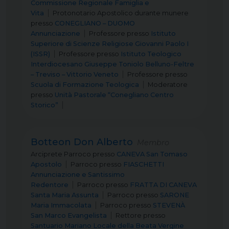
Commissione Regionale Famiglia e
Vita
Protonotario Apostolico durante munere
presso
CONEGLIANO – DUOMO
Annunciazione
Professore
presso
Istituto
Superiore di Scienze Religiose Giovanni Paolo I
(ISSR)
Professore
presso
Istituto Teologico
Interdiocesano Giuseppe Toniolo Belluno-Feltre
– Treviso – Vittorio Veneto
Professore
presso
Scuola di Formazione Teologica
Moderatore
presso
Unità Pastorale “Conegliano Centro
Storico”
Botteon Don Alberto
Membro
Arciprete Parroco
presso
CANEVA San Tomaso
Apostolo
Parroco
presso
FIASCHETTI
Annunciazione e Santissimo
Redentore
Parroco
presso
FRATTA DI CANEVA
Santa Maria Assunta
Parroco
presso
SARONE
Maria Immacolata
Parroco
presso
STEVENÀ
San Marco Evangelista
Rettore
presso
Santuario Mariano Locale della Beata Vergine