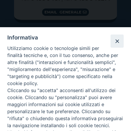
EMAIL GENERALE
Informativa
Utilizziamo cookie o tecnologie simili per
finalità tecniche e, con il tuo consenso, anche per
altre finalità ("interazioni e funzionalità semplici",
"miglioramento dell'esperienza", "misurazione" e
"targeting e pubblicità") come specificato nella
GRAZIE PER IL TUO AIUTO
cookie policy.
Insieme per la Diocesi
Cliccando su "accetta" acconsenti all'utilizzo dei
cookie. Cliccando su "personalizza" puoi avere
maggiori informazioni sui cookie utilizzati e
personalizzare le tue preferenze. Cliccando su
"rifiuta" o chiudendo questa informativa proseguirai
Copyright 2026 ©
Diocesi di Vittorio Veneto
-
Privacy
la navigazione installando i soli cookie tecnici.
Policy