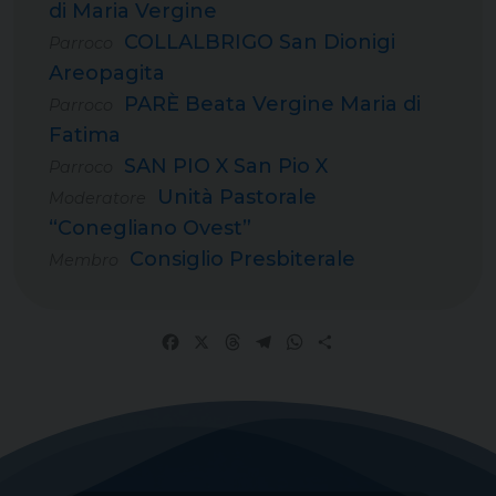
di Maria Vergine
COLLALBRIGO San Dionigi
Parroco
Areopagita
PARÈ Beata Vergine Maria di
Parroco
Fatima
SAN PIO X San Pio X
Parroco
Unità Pastorale
Moderatore
“Conegliano Ovest”
Consiglio Presbiterale
Membro
Facebook
X
Threads
Telegram
WhatsApp
Share