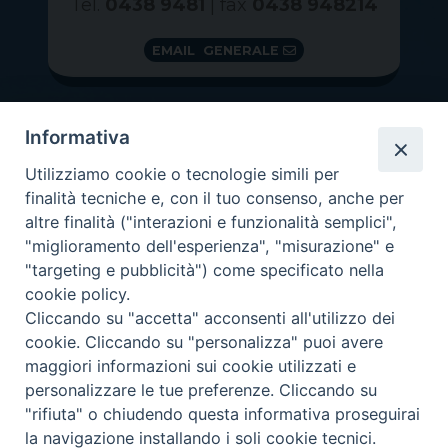
Tel.
0438 9481
| fax
0438 948214
EMAIL GENERALE
Informativa
Utilizziamo cookie o tecnologie simili per
finalità tecniche e, con il tuo consenso, anche per
altre finalità ("interazioni e funzionalità semplici",
"miglioramento dell'esperienza", "misurazione" e
"targeting e pubblicità") come specificato nella
GRAZIE PER IL TUO AIUTO
cookie policy.
Insieme per la Diocesi
Cliccando su "accetta" acconsenti all'utilizzo dei
cookie. Cliccando su "personalizza" puoi avere
maggiori informazioni sui cookie utilizzati e
personalizzare le tue preferenze. Cliccando su
"rifiuta" o chiudendo questa informativa proseguirai
Copyright 2026 ©
Diocesi di Vittorio Veneto
-
Privacy
la navigazione installando i soli cookie tecnici.