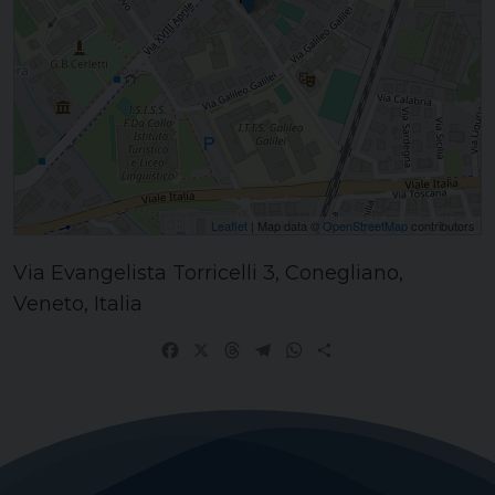
Leaflet
| Map data ©
OpenStreetMap
contributors
Via Evangelista Torricelli 3, Conegliano,
Veneto, Italia
Facebook
X
Threads
Telegram
WhatsApp
Share