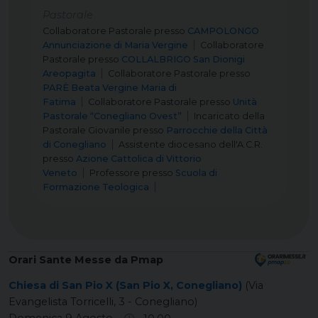
Pastorale
Collaboratore Pastorale
presso
CAMPOLONGO
Annunciazione di Maria Vergine
Collaboratore
Pastorale
presso
COLLALBRIGO San Dionigi
Areopagita
Collaboratore Pastorale
presso
PARÈ Beata Vergine Maria di
Fatima
Collaboratore Pastorale
presso
Unità
Pastorale “Conegliano Ovest”
Incaricato della
Pastorale Giovanile
presso
Parrocchie della Città
di Conegliano
Assistente diocesano dell'A.C.R.
presso
Azione Cattolica di Vittorio
Veneto
Professore
presso
Scuola di
Formazione Teologica
Orari Sante Messe da Pmap
Chiesa di San Pio X (San Pio X, Conegliano)
(Via
Evangelista Torricelli, 3 - Conegliano)
Domenica 9 Agosto