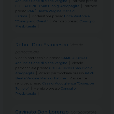
Annunciazione di Maria Vergine
Parroco
presso
COLLALBRIGO San Dionigi Areopagita
Parroco
presso
PARÈ Beata Vergine Maria di
Fatima
Moderatore
presso
Unità Pastorale
“Conegliano Ovest”
Membro
presso
Consiglio
Presbiterale
Rebuli Don Francesco
Vicario
parrocchiale
Vicario parrocchiale
presso
CAMPOLONGO
Annunciazione di Maria Vergine
Vicario
parrocchiale
presso
COLLALBRIGO San Dionigi
Areopagita
Vicario parrocchiale
presso
PARÈ
Beata Vergine Maria di Fatima
Assistente
religioso
presso
Casa di Accoglienza “Giuseppe
Toniolo”
Membro
presso
Consiglio
Presbiterale
Cavinato Don Lorenzo
Collaboratore