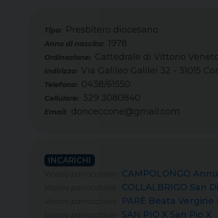
Presbitero diocesano
Tipo:
1978
Cattedrale di Vittorio Veneto
Via Galileo Galilei 32 - 31015 C
0438/61550
Telefono:
329 3080840
Cellulare:
donceccone@gmail.com
Email:
INCARICHI
CAMPOLONGO Annunci
Vicario parrocchiale
COLLALBRIGO San Di
Vicario parrocchiale
PARÈ Beata Vergine 
Vicario parrocchiale
SAN PIO X San Pio X
Vicario parrocchiale