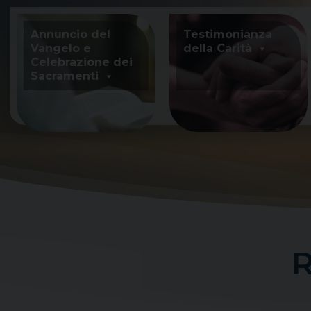
Skip
to
Annuncio del
Testimonianza
content
Vangelo e
della Carità
Celebrazione dei
Sacramenti
R