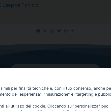
Giuseppe Toniolo”
Facebook
X
Threads
Telegram
WhatsApp
Share
imili per finalità tecniche e, con il tuo consenso, anche per 
amento dell'esperienza", "misurazione" e "targeting e pubbli
Contatti principali
Tel.
0438 9481
| fax
0438 948214
i all'utilizzo dei cookie. Cliccando su "personalizza" puoi