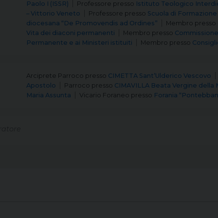
Paolo I (ISSR)
Professore
presso
Istituto Teologico Interd
– Vittorio Veneto
Professore
presso
Scuola di Formazione
diocesana “De Promovendis ad Ordines”
Membro
presso
Vita dei diaconi permanenti
Membro
presso
Commissione 
Permanente e ai Ministeri istituiti
Membro
presso
Consigli
Arciprete Parroco
presso
CIMETTA Sant’Ulderico Vescovo
Apostolo
Parroco
presso
CIMAVILLA Beata Vergine della
Maria Assunta
Vicario Foraneo
presso
Forania “Pontebba
atore