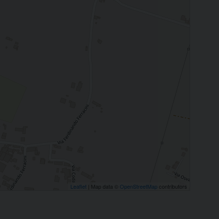
Leaflet
| Map data ©
OpenStreetMap
contributors