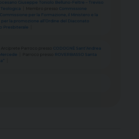
iocesano Giuseppe Toniolo Belluno-Feltre – Treviso
 Teologica
Membro
presso
Commissione
Commissione per la Formazione, il Ministero e la
per la promozione all’Ordine del Diaconato
o Presbiterale
Arciprete Parroco
presso
CODOGNÈ Sant’Andrea
 Mercede
Parroco
presso
ROVERBASSO Santa
na”