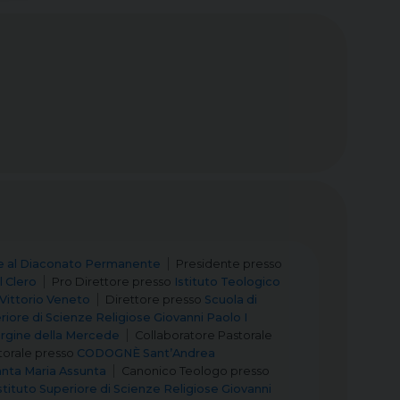
e al Diaconato Permanente
Presidente
presso
 Clero
Pro Direttore
presso
Istituto Teologico
 Vittorio Veneto
Direttore
presso
Scuola di
riore di Scienze Religiose Giovanni Paolo I
rgine della Mercede
Collaboratore Pastorale
torale
presso
CODOGNÈ Sant’Andrea
ta Maria Assunta
Canonico Teologo
presso
stituto Superiore di Scienze Religiose Giovanni