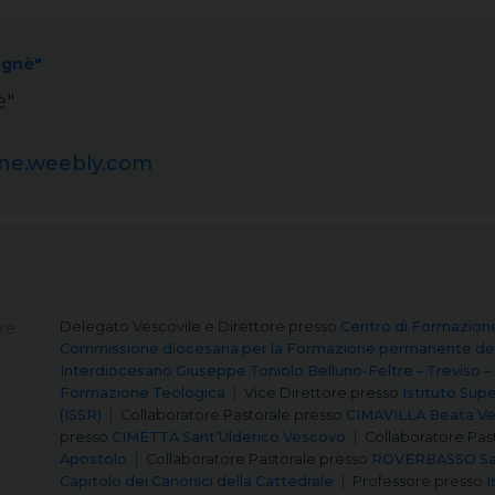
ognè"
è"
gne.weebly.com
re
Delegato Vescovile e Direttore
presso
Centro di Formazion
Commissione diocesana per la Formazione permanente del
Interdiocesano Giuseppe Toniolo Belluno-Feltre – Treviso –
Formazione Teologica
Vice Direttore
presso
Istituto Supe
(ISSR)
Collaboratore Pastorale
presso
CIMAVILLA Beata Ve
presso
CIMETTA Sant’Ulderico Vescovo
Collaboratore Pas
Apostolo
Collaboratore Pastorale
presso
ROVERBASSO San
Capitolo dei Canonici della Cattedrale
Professore
presso
I