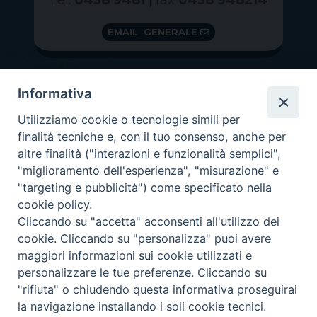
EMAIL GENERALE
Informativa
Utilizziamo cookie o tecnologie simili per
finalità tecniche e, con il tuo consenso, anche per
altre finalità ("interazioni e funzionalità semplici",
"miglioramento dell'esperienza", "misurazione" e
"targeting e pubblicità") come specificato nella
GRAZIE PER IL TUO AIUTO
cookie policy.
Insieme per la Diocesi
Cliccando su "accetta" acconsenti all'utilizzo dei
cookie. Cliccando su "personalizza" puoi avere
maggiori informazioni sui cookie utilizzati e
personalizzare le tue preferenze. Cliccando su
"rifiuta" o chiudendo questa informativa proseguirai
Copyright 2026 ©
Diocesi di Vittorio Veneto
-
Privacy
la navigazione installando i soli cookie tecnici.
Policy