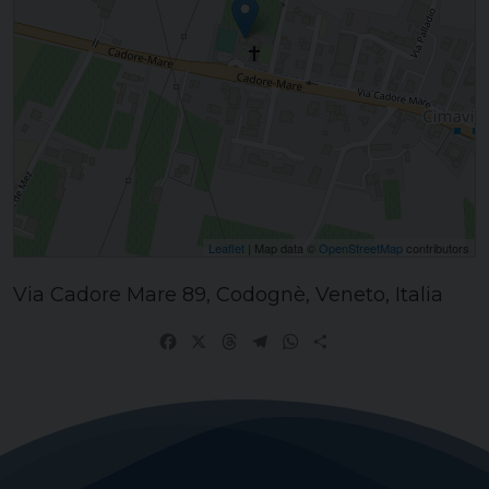
Leaflet
| Map data ©
OpenStreetMap
contributors
Via Cadore Mare 89, Codognè, Veneto, Italia
Facebook
X
Threads
Telegram
WhatsApp
Share