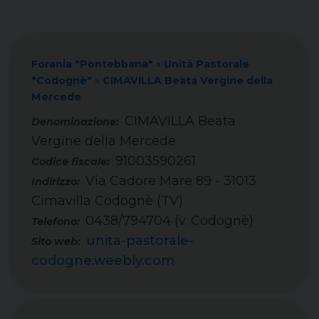
Forania "Pontebbana"
»
Unità Pastorale
"Codognè"
»
CIMAVILLA Beata Vergine della
Mercede
CIMAVILLA Beata
Vergine della Mercede
91003590261
Codice fiscale:
Via Cadore Mare 89 - 31013
Indirizzo:
Cimavilla Codognè (TV)
0438/794704 (v. Codognè)
Telefono:
unita-pastorale-
Sito web:
codogne.weebly.com