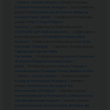
– Treviso – Vittorio Veneto
Direttore
presso
Scuola di Formazione Teologica
Vice Direttore
presso
Istituto Superiore di Scienze Religiose
Giovanni Paolo I (ISSR)
Collaboratore Pastorale
presso
CIMETTA Sant’Ulderico
Vescovo
Collaboratore Pastorale
presso
CODOGNÈ Sant’Andrea Apostolo
Collaboratore
Pastorale
presso
ROVERBASSO Santa Maria
Assunta
Collaboratore Pastorale
presso
Unità
Pastorale “Codognè”
Canonico Teologo
presso
Capitolo dei Canonici della
Cattedrale
Professore
presso
Istituto Superiore
di Scienze Religiose Giovanni Paolo I
(ISSR)
Professore
presso
Istituto Teologico
Interdiocesano Giuseppe Toniolo Belluno-Feltre
– Treviso – Vittorio Veneto
Professore
presso
Scuola di Formazione Teologica
Membro
presso
Commissione diocesana “De
Promovendis ad Ordines”
Membro
presso
Commissione per la Formazione, il Ministero e la
Vita dei diaconi permanenti
Membro
presso
Commissione per la promozione all’Ordine del