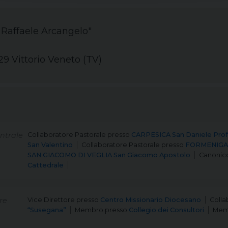
 Raffaele Arcangelo"
29 Vittorio Veneto (TV)
ntrale
Collaboratore Pastorale
presso
CARPESICA San Daniele Pro
San Valentino
Collaboratore Pastorale
presso
FORMENIGA 
SAN GIACOMO DI VEGLIA San Giacomo Apostolo
Canonico
Cattedrale
re
Vice Direttore
presso
Centro Missionario Diocesano
Colla
“Susegana”
Membro
presso
Collegio dei Consultori
Mem