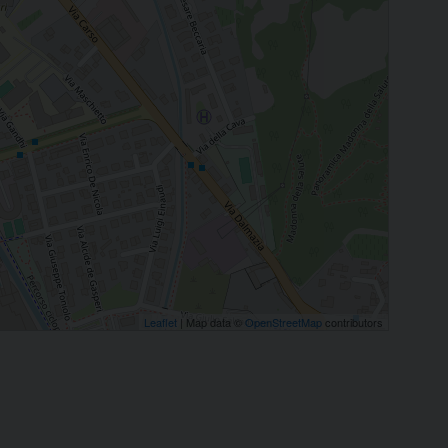
Leaflet
| Map data ©
OpenStreetMap
contributors