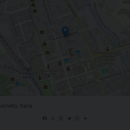
eneto, Italia
Facebook
X
Threads
Telegram
WhatsApp
Share