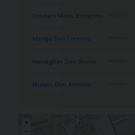
Membro
Crestani Mons. Ermanno
Membro
Marigo Don Lorenzo
Membro
Meneghini Don Bruno
Membro
Muraro Don Antonio
Unione Sacerdotale "San Raffaele Arcangelo"
+
−