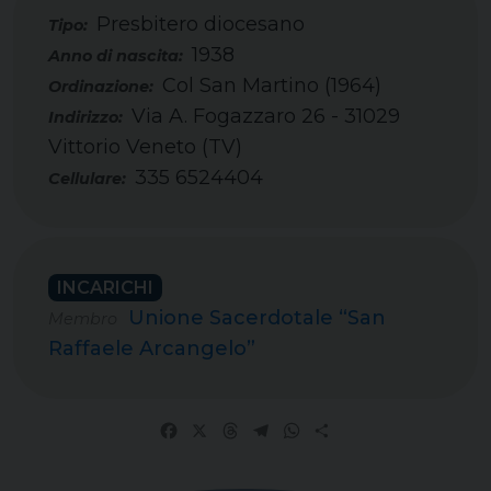
Presbitero diocesano
Tipo:
1938
Col San Martino (1964)
Via A. Fogazzaro 26 - 31029
Vittorio Veneto (TV)
335 6524404
Cellulare:
INCARICHI
Unione Sacerdotale “San
Membro
Raffaele Arcangelo”
Facebook
X
Threads
Telegram
WhatsApp
Share