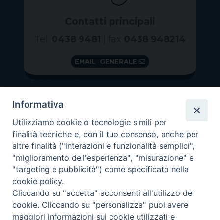
Contatti principali
Tel.
0438 9481
| fax
0438 948214
EMAIL GENERALE
Informativa
Utilizziamo cookie o tecnologie simili per
finalità tecniche e, con il tuo consenso, anche per
altre finalità ("interazioni e funzionalità semplici",
"miglioramento dell'esperienza", "misurazione" e
"targeting e pubblicità") come specificato nella
GRAZIE PER IL TUO AIUTO
cookie policy.
Insieme per la Diocesi
Cliccando su "accetta" acconsenti all'utilizzo dei
cookie. Cliccando su "personalizza" puoi avere
maggiori informazioni sui cookie utilizzati e