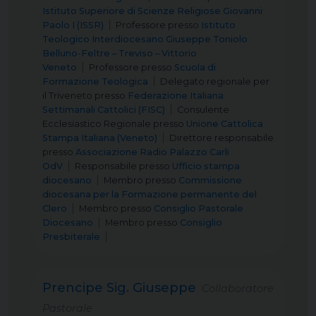
Istituto Superiore di Scienze Religiose Giovanni
Paolo I (ISSR)
Professore
presso
Istituto
Teologico Interdiocesano Giuseppe Toniolo
Belluno-Feltre – Treviso – Vittorio
Veneto
Professore
presso
Scuola di
Formazione Teologica
Delegato regionale per
il Triveneto
presso
Federazione Italiana
Settimanali Cattolici (FISC)
Consulente
Ecclesiastico Regionale
presso
Unione Cattolica
Stampa Italiana (Veneto)
Direttore responsabile
presso
Associazione Radio Palazzo Carli
OdV
Responsabile
presso
Ufficio stampa
diocesano
Membro
presso
Commissione
diocesana per la Formazione permanente del
Clero
Membro
presso
Consiglio Pastorale
Diocesano
Membro
presso
Consiglio
Presbiterale
Prencipe Sig. Giuseppe
Collaboratore
Pastorale