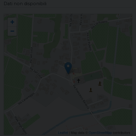
Dati non disponibili
COLFOSCO San Daniele Profeta
+
−
Leaflet
| Map data ©
OpenStreetMap
contributors