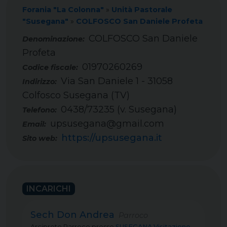
Forania "La Colonna"
»
Unità Pastorale
"Susegana"
»
COLFOSCO San Daniele Profeta
COLFOSCO San Daniele
Profeta
01970260269
Codice fiscale:
Via San Daniele 1 - 31058
Indirizzo:
Colfosco Susegana (TV)
0438/73235 (v. Susegana)
Telefono:
upsusegana@gmail.com
Email:
https://upsusegana.it
Sito web:
INCARICHI
Sech Don Andrea
Parroco
Arciprete Parroco
presso
SUSEGANA Visitazione