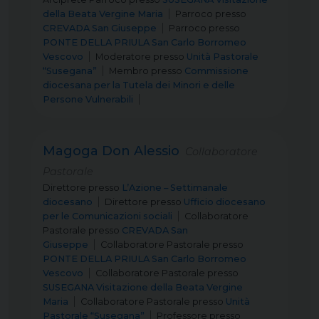
della Beata Vergine Maria
Parroco
presso
CREVADA San Giuseppe
Parroco
presso
PONTE DELLA PRIULA San Carlo Borromeo
Vescovo
Moderatore
presso
Unità Pastorale
“Susegana”
Membro
presso
Commissione
diocesana per la Tutela dei Minori e delle
Persone Vulnerabili
Magoga Don Alessio
Collaboratore
Pastorale
Direttore
presso
L’Azione – Settimanale
diocesano
Direttore
presso
Ufficio diocesano
per le Comunicazioni sociali
Collaboratore
Pastorale
presso
CREVADA San
Giuseppe
Collaboratore Pastorale
presso
PONTE DELLA PRIULA San Carlo Borromeo
Vescovo
Collaboratore Pastorale
presso
SUSEGANA Visitazione della Beata Vergine
Maria
Collaboratore Pastorale
presso
Unità
Pastorale “Susegana”
Professore
presso