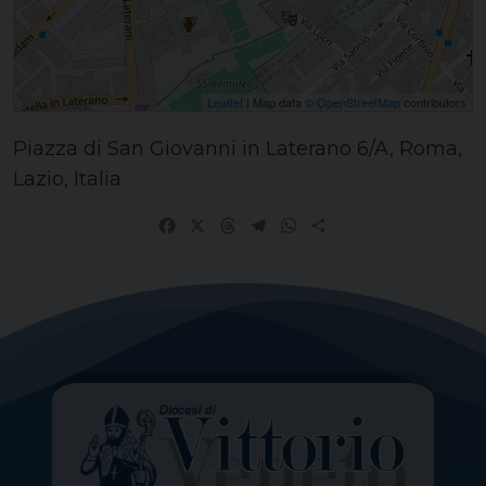
Leaflet
| Map data ©
OpenStreetMap
contributors
Piazza di San Giovanni in Laterano 6/A, Roma,
Lazio, Italia
Facebook
X
Threads
Telegram
WhatsApp
Share