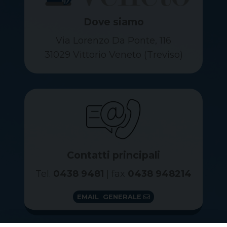
Dove siamo
Via Lorenzo Da Ponte, 116
31029 Vittorio Veneto (Treviso)
Contatti principali
Tel.
0438 9481
| fax
0438 948214
EMAIL GENERALE