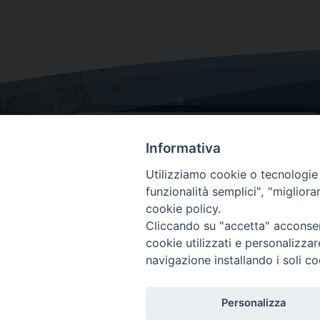
Informativa
Utilizziamo cookie o tecnologie s
funzionalità semplici", "miglior
cookie policy.
Dove siamo
Cliccando su "accetta" acconsent
Via Lorenzo Da Ponte, 116
cookie utilizzati e personalizza
31029 Vittorio Veneto (Treviso)
navigazione installando i soli co
Personalizza