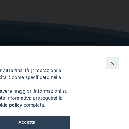
altre finalità ("interazioni e
cità") come specificato nella
GRAZIE PER IL TUO AIUTO
 avere maggiori informazioni sui
sta informativa proseguirai la
Insieme per la Diocesi
kie policy
completa.
Accetta