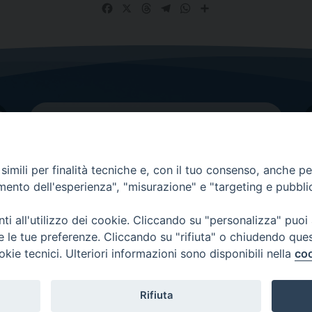
Facebook
X
Threads
Telegram
WhatsApp
Share
imili per finalità tecniche e, con il tuo consenso, anche per 
amento dell'esperienza", "misurazione" e "targeting e pubbli
Contatti principali
Tel.
0438 9481
| fax
0438 948214
i all'utilizzo dei cookie. Cliccando su "personalizza" puoi
re le tue preferenze. Cliccando su "rifiuta" o chiudendo que
EMAIL GENERALE
okie tecnici. Ulteriori informazioni sono disponibili nella
coo
Rifiuta