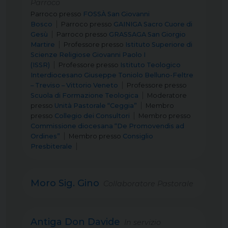
Parroco
Parroco
presso
FOSSÀ San Giovanni
Bosco
Parroco
presso
GAINIGA Sacro Cuore di
Gesù
Parroco
presso
GRASSAGA San Giorgio
Martire
Professore
presso
Istituto Superiore di
Scienze Religiose Giovanni Paolo I
(ISSR)
Professore
presso
Istituto Teologico
Interdiocesano Giuseppe Toniolo Belluno-Feltre
– Treviso – Vittorio Veneto
Professore
presso
Scuola di Formazione Teologica
Moderatore
presso
Unità Pastorale “Ceggia”
Membro
presso
Collegio dei Consultori
Membro
presso
Commissione diocesana “De Promovendis ad
Ordines”
Membro
presso
Consiglio
Presbiterale
Moro Sig. Gino
Collaboratore Pastorale
Antiga Don Davide
In servizio