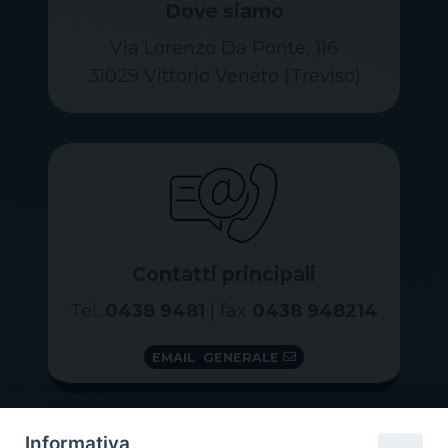
Dove siamo
Via Lorenzo Da Ponte, 116
31029 Vittorio Veneto (Treviso)
Contatti principali
Tel.
0438 9481
| fax
0438 948214
EMAIL GENERALE
Informativa