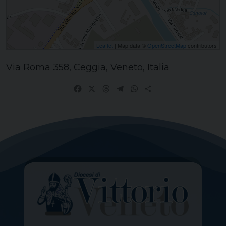
Leaflet
| Map data ©
OpenStreetMap
contributors
Via Roma 358, Ceggia, Veneto, Italia
Facebook
X
Threads
Telegram
WhatsApp
Share