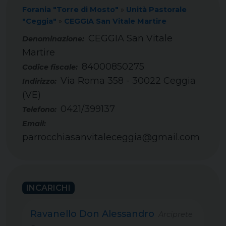
Forania "Torre di Mosto"
»
Unità Pastorale
"Ceggia"
»
CEGGIA San Vitale Martire
CEGGIA San Vitale
Martire
84000850275
Codice fiscale:
Via Roma 358 - 30022 Ceggia
Indirizzo:
(VE)
0421/399137
Telefono:
Email:
parrocchiasanvitaleceggia@gmail.com
INCARICHI
Ravanello Don Alessandro
Arciprete