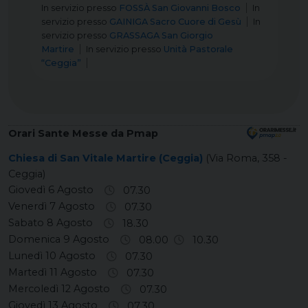
In servizio
presso
FOSSÀ San Giovanni Bosco
In
servizio
presso
GAINIGA Sacro Cuore di Gesù
In
servizio
presso
GRASSAGA San Giorgio
Martire
In servizio
presso
Unità Pastorale
“Ceggia”
Orari Sante Messe da Pmap
Chiesa di San Vitale Martire (Ceggia)
(Via Roma, 358 -
Ceggia)
Giovedì 6 Agosto
07.30
Venerdì 7 Agosto
07.30
Sabato 8 Agosto
18.30
Domenica 9 Agosto
08.00
10.30
Lunedì 10 Agosto
07.30
Martedì 11 Agosto
07.30
Mercoledì 12 Agosto
07.30
Giovedì 13 Agosto
07.30