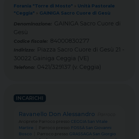
Forania "Torre di Mosto"
»
Unità Pastorale
"Ceggia"
»
GAINIGA Sacro Cuore di Gesù
GAINIGA Sacro Cuore di
Gesù
84000830277
Codice fiscale:
Piazza Sacro Cuore di Gesù 21 -
Indirizzo:
30022 Gainiga Ceggia (VE)
0421/329137 (v. Ceggia)
Telefono:
INCARICHI
Ravanello Don Alessandro
Parroco
Arciprete Parroco
presso
CEGGIA San Vitale
Martire
Parroco
presso
FOSSÀ San Giovanni
Bosco
Parroco
presso
GRASSAGA San Giorgio