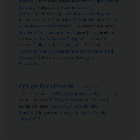
Martire
Professore
presso
Istituto Superiore di
Scienze Religiose Giovanni Paolo I
(ISSR)
Professore
presso
Istituto Teologico
Interdiocesano Giuseppe Toniolo Belluno-Feltre
– Treviso – Vittorio Veneto
Professore
presso
Scuola di Formazione Teologica
Moderatore
presso
Unità Pastorale “Ceggia”
Membro
presso
Collegio dei Consultori
Membro
presso
Commissione diocesana “De Promovendis ad
Ordines”
Membro
presso
Consiglio
Presbiterale
Antiga Don Davide
In servizio
In servizio
presso
CEGGIA San Vitale Martire
In
servizio
presso
FOSSÀ San Giovanni Bosco
In
servizio
presso
GRASSAGA San Giorgio
Martire
In servizio
presso
Unità Pastorale
“Ceggia”