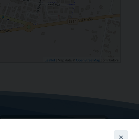
Leaflet
| Map data ©
OpenStreetMap
contributors