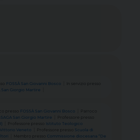
sso
FOSSÀ San Giovanni Bosco
In servizio
presso
San Giorgio Martire
co
presso
FOSSÀ San Giovanni Bosco
Parroco
SAGA San Giorgio Martire
Professore
presso
R)
Professore
presso
Istituto Teologico
 Vittorio Veneto
Professore
presso
Scuola di
ltori
Membro
presso
Commissione diocesana “De