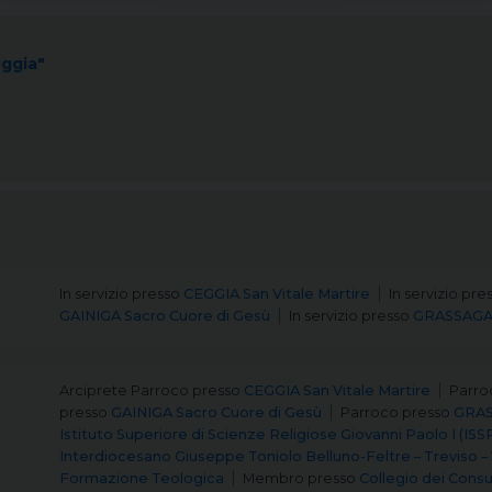
eggia"
In servizio
presso
CEGGIA San Vitale Martire
In servizio
pre
GAINIGA Sacro Cuore di Gesù
In servizio
presso
GRASSAGA 
Arciprete Parroco
presso
CEGGIA San Vitale Martire
Parro
presso
GAINIGA Sacro Cuore di Gesù
Parroco
presso
GRAS
Istituto Superiore di Scienze Religiose Giovanni Paolo I (ISS
Interdiocesano Giuseppe Toniolo Belluno-Feltre – Treviso –
Formazione Teologica
Membro
presso
Collegio dei Consu