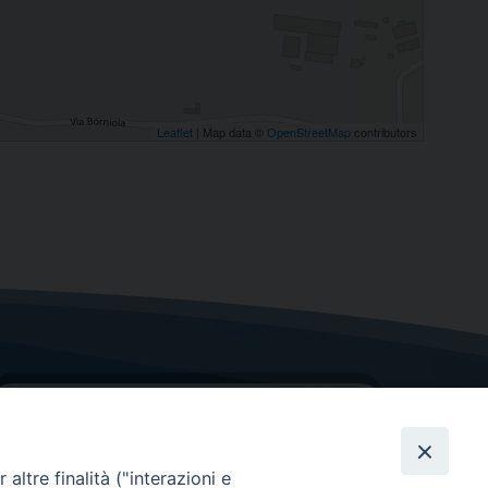
Leaflet
| Map data ©
OpenStreetMap
contributors
altre finalità ("interazioni e