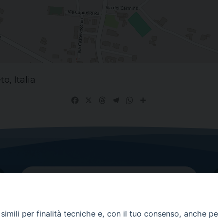
o, Italia
Facebook
X
Threads
Telegram
WhatsApp
Share
imili per finalità tecniche e, con il tuo consenso, anche per 