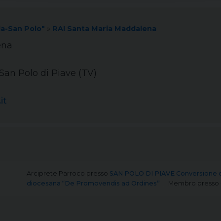
la-San Polo"
»
RAI Santa Maria Maddalena
ena
 San Polo di Piave (TV)
it
Arciprete Parroco
presso
SAN POLO DI PIAVE Conversione d
diocesana “De Promovendis ad Ordines”
Membro
presso