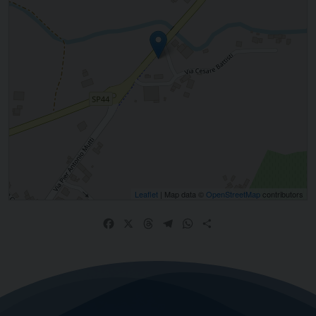
Leaflet
| Map data ©
OpenStreetMap
contributors
Facebook
X
Threads
Telegram
WhatsApp
Share