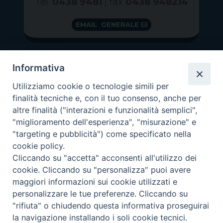
Tel.
0438 9481
| fax
0438 948214
EMAIL GENERALE
Informativa
Utilizziamo cookie o tecnologie simili per
finalità tecniche e, con il tuo consenso, anche per
altre finalità ("interazioni e funzionalità semplici",
"miglioramento dell'esperienza", "misurazione" e
"targeting e pubblicità") come specificato nella
GRAZIE PER IL TUO AIUTO
cookie policy.
Insieme per la Diocesi
Cliccando su "accetta" acconsenti all'utilizzo dei
cookie. Cliccando su "personalizza" puoi avere
maggiori informazioni sui cookie utilizzati e
personalizzare le tue preferenze. Cliccando su
"rifiuta" o chiudendo questa informativa proseguirai
Copyright 2026 ©
Diocesi di Vittorio Veneto
-
Privacy
la navigazione installando i soli cookie tecnici.