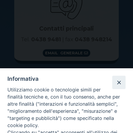
Contatti principali
Tel.
0438 9481
| fax
0438 948214
EMAIL GENERALE
Informativa
Utilizziamo cookie o tecnologie simili per
finalità tecniche e, con il tuo consenso, anche per
altre finalità ("interazioni e funzionalità semplici",
"miglioramento dell'esperienza", "misurazione" e
"targeting e pubblicità") come specificato nella
GRAZIE PER IL TUO AIUTO
cookie policy.
Insieme per la Diocesi
Cliccando su "accetta" acconsenti all'utilizzo dei