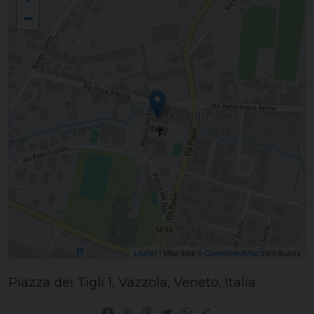
−
Leaflet
| Map data ©
OpenStreetMap
contributors
Piazza dei Tigli 1, Vazzola, Veneto, Italia
Facebook
X
Threads
Telegram
WhatsApp
Share