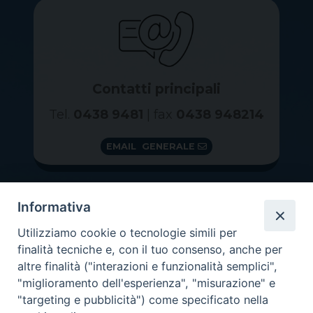
Contatti principali
Tel.
0438 9481
| fax
0438 948214
EMAIL GENERALE
Informativa
Utilizziamo cookie o tecnologie simili per
finalità tecniche e, con il tuo consenso, anche per
altre finalità ("interazioni e funzionalità semplici",
"miglioramento dell'esperienza", "misurazione" e
"targeting e pubblicità") come specificato nella
GRAZIE PER IL TUO AIUTO