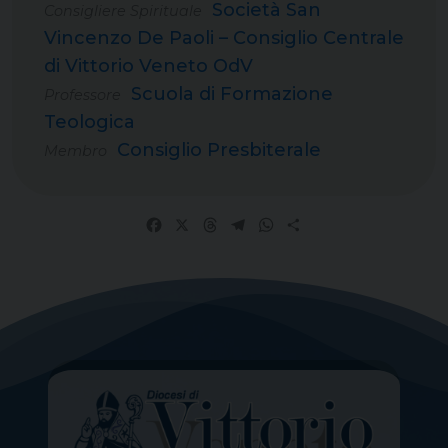
Società San
Consigliere Spirituale
Vincenzo De Paoli – Consiglio Centrale
di Vittorio Veneto OdV
Scuola di Formazione
Professore
Teologica
Consiglio Presbiterale
Membro
Facebook
X
Threads
Telegram
WhatsApp
Share