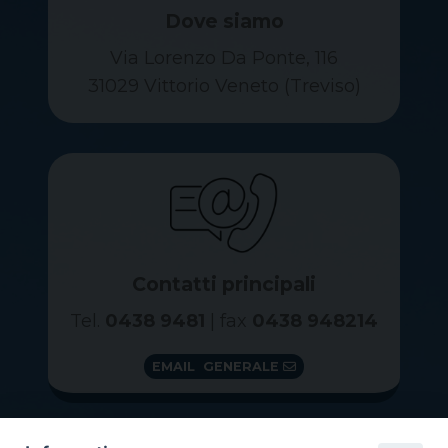
Dove siamo
Via Lorenzo Da Ponte, 116
31029 Vittorio Veneto (Treviso)
Contatti principali
Tel.
0438 9481
| fax
0438 948214
EMAIL GENERALE