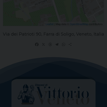
Leaflet
| Map data ©
OpenStreetMap
contributors
Via dei Patrioti 90, Farra di Soligo, Veneto, Italia
Facebook
X
Threads
Telegram
WhatsApp
Share