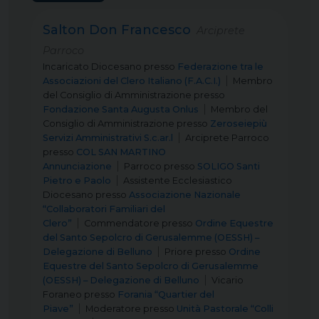
Salton Don Francesco
Arciprete
Parroco
Incaricato Diocesano
presso
Federazione tra le
Associazioni del Clero Italiano (F.A.C.I.)
Membro
del Consiglio di Amministrazione
presso
Fondazione Santa Augusta Onlus
Membro del
Consiglio di Amministrazione
presso
Zeroseiepiù
Servizi Amministrativi S.c.ar.l
Arciprete Parroco
presso
COL SAN MARTINO
Annunciazione
Parroco
presso
SOLIGO Santi
Pietro e Paolo
Assistente Ecclesiastico
Diocesano
presso
Associazione Nazionale
“Collaboratori Familiari del
Clero”
Commendatore
presso
Ordine Equestre
del Santo Sepolcro di Gerusalemme (OESSH) –
Delegazione di Belluno
Priore
presso
Ordine
Equestre del Santo Sepolcro di Gerusalemme
(OESSH) – Delegazione di Belluno
Vicario
Foraneo
presso
Forania “Quartier del
Piave”
Moderatore
presso
Unità Pastorale “Colli