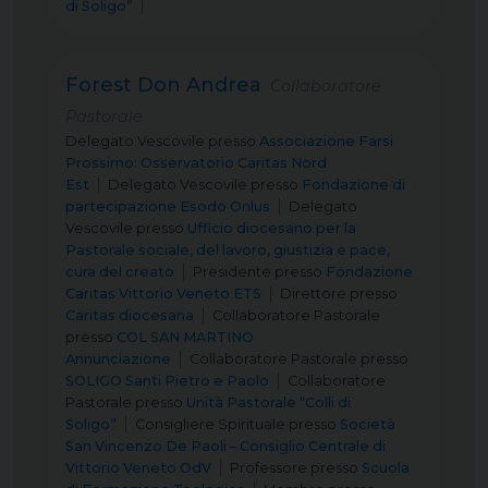
di Soligo”
Forest Don Andrea
Collaboratore
Pastorale
Delegato Vescovile
presso
Associazione Farsi
Prossimo: Osservatorio Caritas Nord
Est
Delegato Vescovile
presso
Fondazione di
partecipazione Esodo Onlus
Delegato
Vescovile
presso
Ufficio diocesano per la
Pastorale sociale, del lavoro, giustizia e pace,
cura del creato
Presidente
presso
Fondazione
Caritas Vittorio Veneto ETS
Direttore
presso
Caritas diocesana
Collaboratore Pastorale
presso
COL SAN MARTINO
Annunciazione
Collaboratore Pastorale
presso
SOLIGO Santi Pietro e Paolo
Collaboratore
Pastorale
presso
Unità Pastorale “Colli di
Soligo”
Consigliere Spirituale
presso
Società
San Vincenzo De Paoli – Consiglio Centrale di
Vittorio Veneto OdV
Professore
presso
Scuola