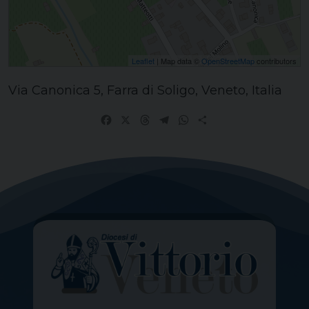
Leaflet
| Map data ©
OpenStreetMap
contributors
Via Canonica 5, Farra di Soligo, Veneto, Italia
Facebook
X
Threads
Telegram
WhatsApp
Share