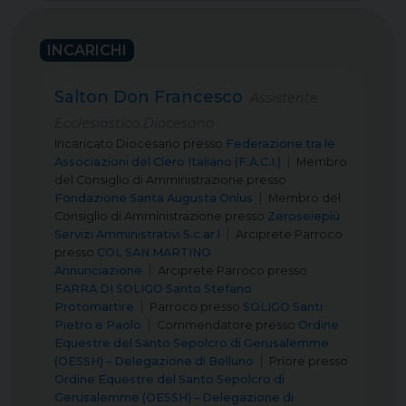
INCARICHI
Salton Don Francesco
Assistente
Ecclesiastico Diocesano
Incaricato Diocesano
presso
Federazione tra le
Associazioni del Clero Italiano (F.A.C.I.)
Membro
del Consiglio di Amministrazione
presso
Fondazione Santa Augusta Onlus
Membro del
Consiglio di Amministrazione
presso
Zeroseiepiù
Servizi Amministrativi S.c.ar.l
Arciprete Parroco
presso
COL SAN MARTINO
Annunciazione
Arciprete Parroco
presso
FARRA DI SOLIGO Santo Stefano
Protomartire
Parroco
presso
SOLIGO Santi
Pietro e Paolo
Commendatore
presso
Ordine
Equestre del Santo Sepolcro di Gerusalemme
(OESSH) – Delegazione di Belluno
Priore
presso
Ordine Equestre del Santo Sepolcro di
Gerusalemme (OESSH) – Delegazione di