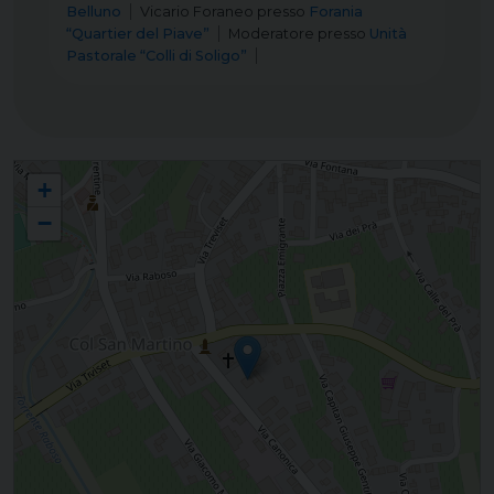
Belluno
Vicario Foraneo
presso
Forania
“Quartier del Piave”
Moderatore
presso
Unità
Pastorale “Colli di Soligo”
Associazione Nazionale "Collaboratori Familiari del Clero"
+
−