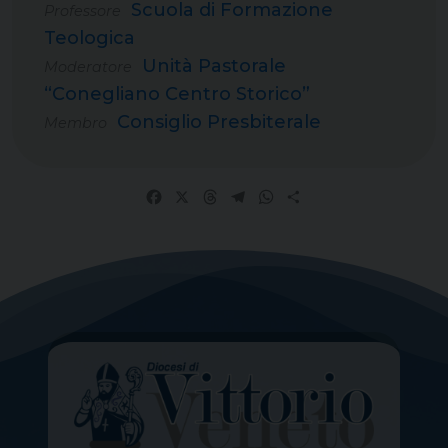
Scuola di Formazione
Professore
Teologica
Unità Pastorale
Moderatore
“Conegliano Centro Storico”
Consiglio Presbiterale
Membro
Facebook
X
Threads
Telegram
WhatsApp
Share