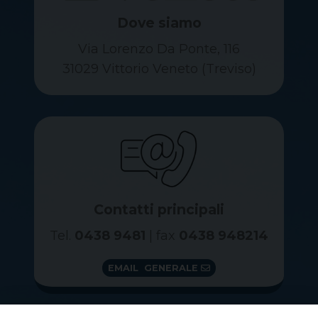
Dove siamo
Via Lorenzo Da Ponte, 116
31029 Vittorio Veneto (Treviso)
Contatti principali
Tel.
0438 9481
| fax
0438 948214
EMAIL GENERALE