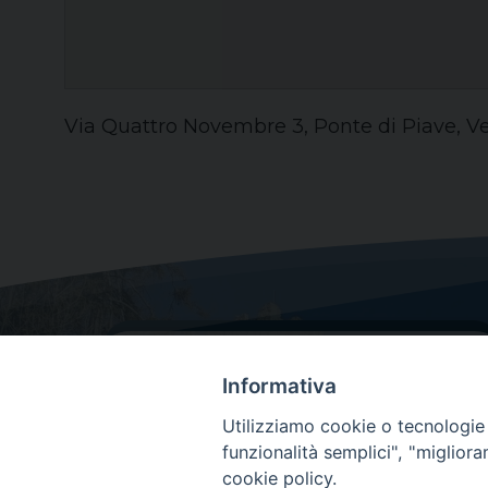
Via Quattro Novembre 3, Ponte di Piave, Ven
Informativa
Utilizziamo cookie o tecnologie s
funzionalità semplici", "miglior
cookie policy.
Dove siamo