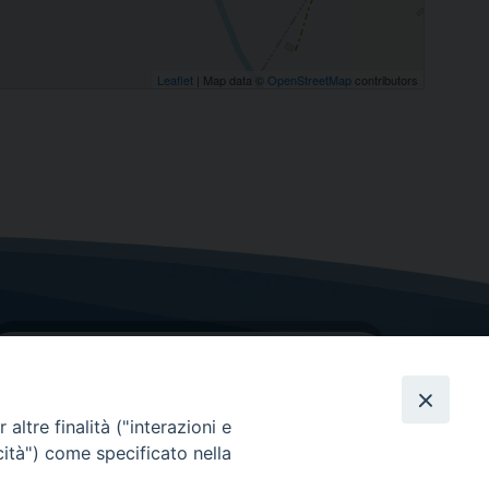
Leaflet
| Map data ©
OpenStreetMap
contributors
altre finalità ("interazioni e
cità") come specificato nella