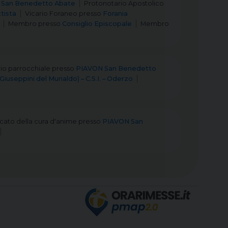
 San Benedetto Abate
Protonotario Apostolico
tista
Vicario Foraneo
presso
Forania
Membro
presso
Consiglio Episcopale
Membro
rio parrocchiale
presso
PIAVON San Benedetto
useppini del Murialdo) – C.S.I. – Oderzo
icato della cura d'anime
presso
PIAVON San