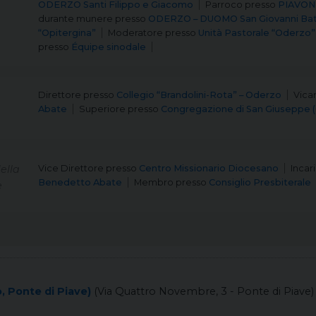
ODERZO Santi Filippo e Giacomo
Parroco
presso
PIAVON
durante munere
presso
ODERZO – DUOMO San Giovanni Bat
“Opitergina”
Moderatore
presso
Unità Pastorale “Oderzo”
presso
Équipe sinodale
Direttore
presso
Collegio “Brandolini-Rota” – Oderzo
Vica
Abate
Superiore
presso
Congregazione di San Giuseppe (Gi
ella
Vice Direttore
presso
Centro Missionario Diocesano
Incar
Benedetto Abate
Membro
presso
Consiglio Presbiterale
e
, Ponte di Piave)
(Via Quattro Novembre, 3 - Ponte di Piave)