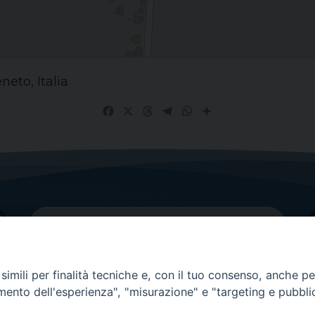
eto, Italia
Facebook
X
Threads
Telegram
WhatsApp
Share
imili per finalità tecniche e, con il tuo consenso, anche per 
amento dell'esperienza", "misurazione" e "targeting e pubbli
Contatti principali