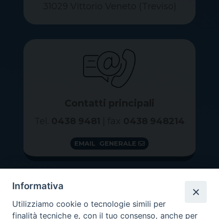
31029 Vittorio Veneto (Treviso)
Contatti principali
Tel.
0438 9481
| fax
0438 948214
EMAIL GENERALE
Informativa
Utilizziamo cookie o tecnologie simili per
finalità tecniche e, con il tuo consenso, anche per