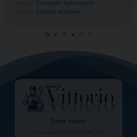
Consiglio Episcopale
Membro
Équipe sinodale
Membro
Facebook
X
Threads
Telegram
WhatsApp
Share
Dove siamo
Via Lorenzo Da Ponte, 116