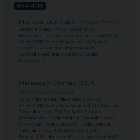
INCARICHI
Mantese Don Fabio
Arciprete Parroco
Direttore
presso
Ufficio Catechistico
Diocesano
Arciprete Parroco
presso
CISON DI
VALMARINO Santa Maria Assunta
Parroco
presso
TOVENA Santi Simone e Giuda
Apostoli
Segretario
presso
Consiglio
Presbiterale
Mateega P. Charles, O.S.M.
Collaboratore Pastorale
Collaboratore Pastorale
presso
CISON DI
VALMARINO Santa Maria Assunta
Collaboratore
Pastorale
presso
COMBAI Santo Stefano
Protomartire
Collaboratore Pastorale
presso
FARRÒ San Tiziano Vescovo
Collaboratore
Pastorale
presso
FOLLINA Madonna del
Rosario
Collaboratore Pastorale
presso
MIANE