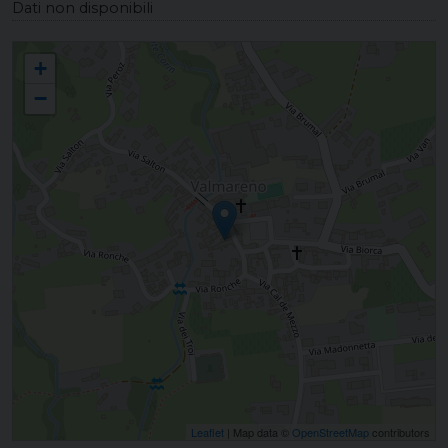
Dati non disponibili
VALMARENO Santi Pietro e Paolo
+
−
Leaflet
| Map data ©
OpenStreetMap
contributors