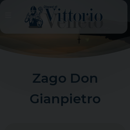
Skip
to
content
Zago Don
Gianpietro