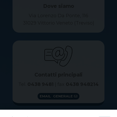
Dove siamo
Via Lorenzo Da Ponte, 116
31029 Vittorio Veneto (Treviso)
Contatti principali
Tel.
0438 9481
| fax
0438 948214
EMAIL GENERALE