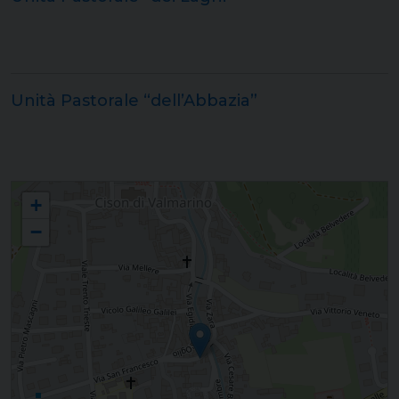
Unità Pastorale “dell’Abbazia”
Forania "La Vallata"
+
−