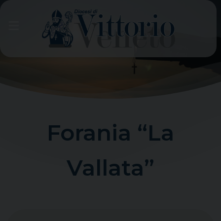
Skip
to
content
Forania “La
Vallata”