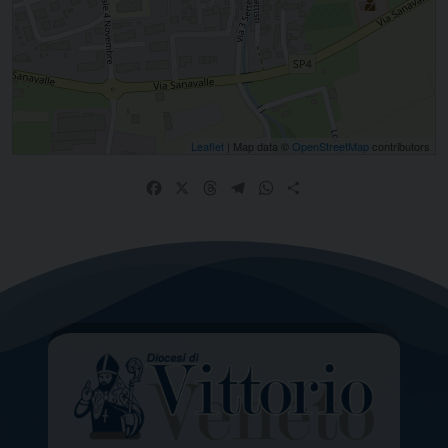
Leaflet
| Map data ©
OpenStreetMap
contributors
Facebook
X
Threads
Telegram
WhatsApp
Share