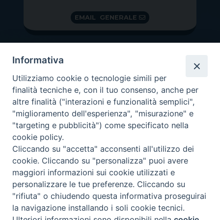
EMAIL GENERALE
Informativa
Utilizziamo cookie o tecnologie simili per
finalità tecniche e, con il tuo consenso, anche per
altre finalità ("interazioni e funzionalità semplici",
"miglioramento dell'esperienza", "misurazione" e
"targeting e pubblicità") come specificato nella
GRAZIE PER IL TUO AIUTO
cookie policy.
Insieme per la Diocesi
Cliccando su "accetta" acconsenti all'utilizzo dei
cookie. Cliccando su "personalizza" puoi avere
maggiori informazioni sui cookie utilizzati e
personalizzare le tue preferenze. Cliccando su
"rifiuta" o chiudendo questa informativa proseguirai
Copyright 2026 ©
Diocesi di Vittorio Veneto
-
Privacy
la navigazione installando i soli cookie tecnici.
Policy
Ulteriori informazioni sono disponibili nella
cookie
Preferenze Cookie