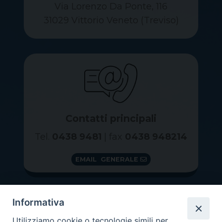
Via Lorenzo Da Ponte, 116
31029 Vittorio Veneto (Treviso)
Contatti principali
Tel.
0438 9481
| fax
0438 948214
EMAIL GENERALE
Informativa
Utilizziamo cookie o tecnologie simili per