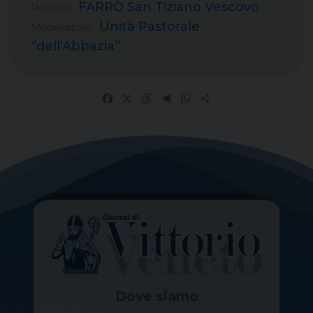
FARRÒ San Tiziano Vescovo
Parroco
Unità Pastorale
Moderatore
“dell’Abbazia”
Facebook
X
Threads
Telegram
WhatsApp
Share
Dove siamo