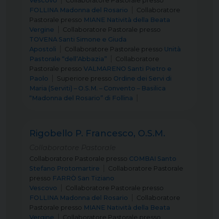
Vescovo
Collaboratore Pastorale
presso
FOLLINA Madonna del Rosario
Collaboratore
Pastorale
presso
MIANE Natività della Beata
Vergine
Collaboratore Pastorale
presso
TOVENA Santi Simone e Giuda
Apostoli
Collaboratore Pastorale
presso
Unità
Pastorale “dell’Abbazia”
Collaboratore
Pastorale
presso
VALMARENO Santi Pietro e
Paolo
Superiore
presso
Ordine dei Servi di
Maria (Serviti) – O.S.M. – Convento – Basilica
“Madonna del Rosario” di Follina
Rigobello P. Francesco, O.S.M.
Collaboratore Pastorale
Collaboratore Pastorale
presso
COMBAI Santo
Stefano Protomartire
Collaboratore Pastorale
presso
FARRÒ San Tiziano
Vescovo
Collaboratore Pastorale
presso
FOLLINA Madonna del Rosario
Collaboratore
Pastorale
presso
MIANE Natività della Beata
Vergine
Collaboratore Pastorale
presso