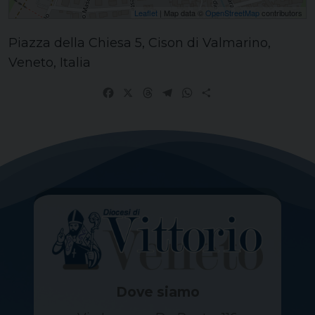
Leaflet
| Map data ©
OpenStreetMap
contributors
Piazza della Chiesa 5, Cison di Valmarino,
Veneto, Italia
Facebook
X
Threads
Telegram
WhatsApp
Share
Dove siamo