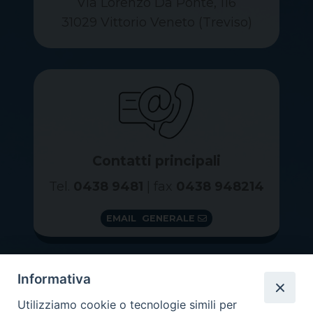
Via Lorenzo Da Ponte, 116
31029 Vittorio Veneto (Treviso)
Contatti principali
Tel.
0438 9481
| fax
0438 948214
EMAIL GENERALE
Informativa
Utilizziamo cookie o tecnologie simili per