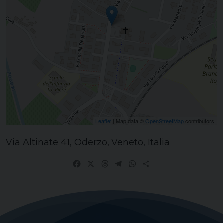
Leaflet
| Map data ©
OpenStreetMap
contributors
Via Altinate 41, Oderzo, Veneto, Italia
Facebook
X
Threads
Telegram
WhatsApp
Share