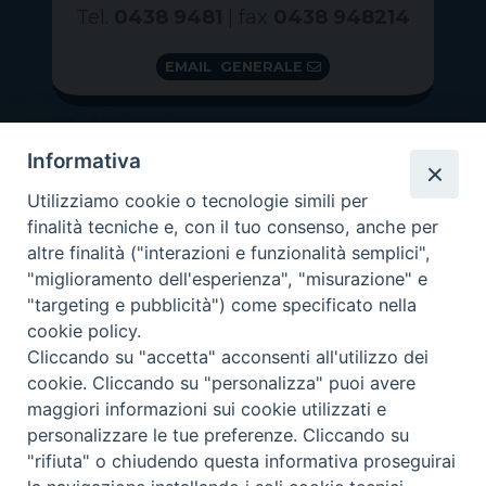
Tel.
0438 9481
| fax
0438 948214
EMAIL GENERALE
Informativa
Utilizziamo cookie o tecnologie simili per
finalità tecniche e, con il tuo consenso, anche per
altre finalità ("interazioni e funzionalità semplici",
"miglioramento dell'esperienza", "misurazione" e
"targeting e pubblicità") come specificato nella
GRAZIE PER IL TUO AIUTO
cookie policy.
Insieme per la Diocesi
Cliccando su "accetta" acconsenti all'utilizzo dei
cookie. Cliccando su "personalizza" puoi avere
maggiori informazioni sui cookie utilizzati e
personalizzare le tue preferenze. Cliccando su
"rifiuta" o chiudendo questa informativa proseguirai
Copyright 2026 ©
Diocesi di Vittorio Veneto
-
Privacy