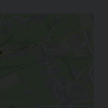
Leaflet
| Map data ©
OpenStreetMap
contributors