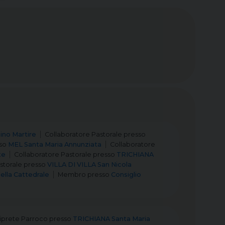
no Martire
Collaboratore Pastorale
presso
so
MEL Santa Maria Annunziata
Collaboratore
te
Collaboratore Pastorale
presso
TRICHIANA
storale
presso
VILLA DI VILLA San Nicola
della Cattedrale
Membro
presso
Consiglio
iprete Parroco
presso
TRICHIANA Santa Maria