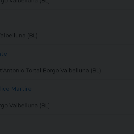
rgo Valbelluna (BL)
albelluna (BL)
ate
nt'Antonio Tortal Borgo Valbelluna (BL)
ice Martire
rgo Valbelluna (BL)