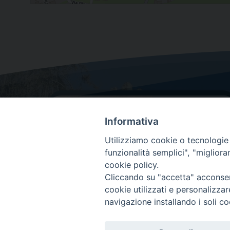
Informativa
Utilizziamo cookie o tecnologie s
funzionalità semplici", "miglior
cookie policy.
Dove siamo
Cliccando su "accetta" acconsent
Via Lorenzo Da Ponte, 116
cookie utilizzati e personalizza
31029 Vittorio Veneto (Treviso)
navigazione installando i soli co