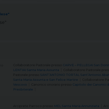
lese"
se"
re
Collaboratore Pastorale
presso
CARVE – PELLEGAI San Donni
LENTIAI Santa Maria Assunta
Collaboratore Pastorale
pres
Pastorale
presso
SANT’ANTONIO TORTAL Sant’Antonio Aba
Santa Maria Assunta e San Felice Martire
Collaboratore Pa
Vescovo
Canonico onorario
presso
Capitolo dei Canonici 
Presbiterale
Arciprete Parroco
presso
MEL Santa Maria Annunziata
Arc