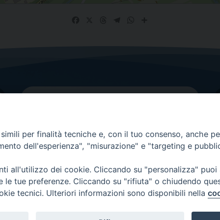
Facebook
X
Threads
Telegram
WhatsApp
Share
imili per finalità tecniche e, con il tuo consenso, anche per 
amento dell'esperienza", "misurazione" e "targeting e pubbli
Contatti principali
Tel.
0438 9481
| fax
0438 948214
i all'utilizzo dei cookie. Cliccando su "personalizza" puoi
re le tue preferenze. Cliccando su "rifiuta" o chiudendo que
EMAIL GENERALE
okie tecnici. Ulteriori informazioni sono disponibili nella
coo