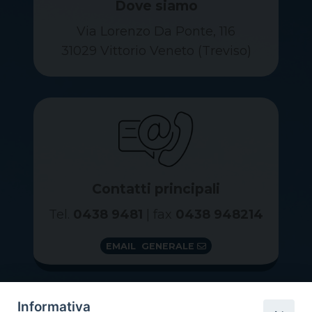
Dove siamo
Via Lorenzo Da Ponte, 116
31029 Vittorio Veneto (Treviso)
Contatti principali
Tel.
0438 9481
| fax
0438 948214
EMAIL GENERALE
Informativa