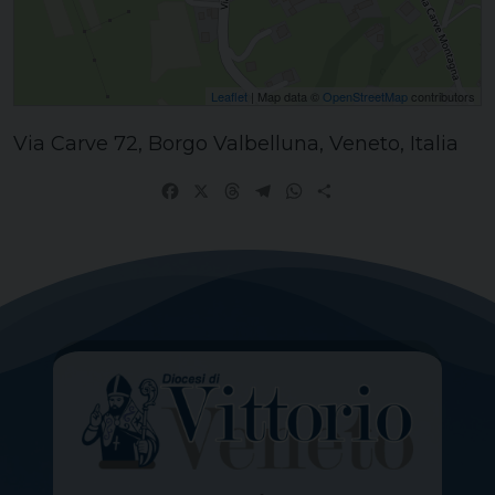
Leaflet
| Map data ©
OpenStreetMap
contributors
Via Carve 72, Borgo Valbelluna, Veneto, Italia
Facebook
X
Threads
Telegram
WhatsApp
Share