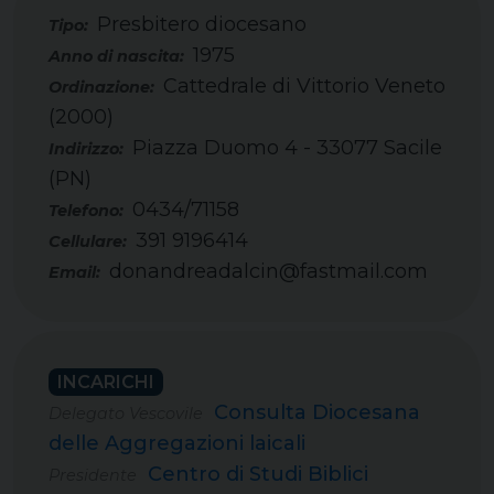
Presbitero diocesano
Tipo:
1975
Cattedrale di Vittorio Veneto
(2000)
Piazza Duomo 4 - 33077 Sacile
(PN)
0434/71158
Telefono:
391 9196414
Cellulare:
donandreadalcin@fastmail.com
Email:
INCARICHI
Consulta Diocesana
Delegato Vescovile
delle Aggregazioni laicali
Centro di Studi Biblici
Presidente