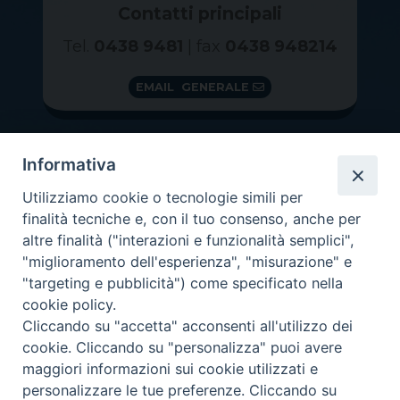
Contatti principali
Tel.
0438 9481
| fax
0438 948214
EMAIL GENERALE
Informativa
Utilizziamo cookie o tecnologie simili per
finalità tecniche e, con il tuo consenso, anche per
altre finalità ("interazioni e funzionalità semplici",
"miglioramento dell'esperienza", "misurazione" e
"targeting e pubblicità") come specificato nella
GRAZIE PER IL TUO AIUTO
cookie policy.
Insieme per la Diocesi
Cliccando su "accetta" acconsenti all'utilizzo dei
cookie. Cliccando su "personalizza" puoi avere
maggiori informazioni sui cookie utilizzati e
personalizzare le tue preferenze. Cliccando su