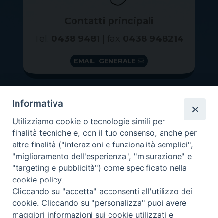
Contatti principali
Tel.
0438 9481
| fax
0438 948214
EMAIL GENERALE
Informativa
Utilizziamo cookie o tecnologie simili per
finalità tecniche e, con il tuo consenso, anche per
altre finalità ("interazioni e funzionalità semplici",
"miglioramento dell'esperienza", "misurazione" e
"targeting e pubblicità") come specificato nella
GRAZIE PER IL TUO AIUTO
cookie policy.
Insieme per la Diocesi
Cliccando su "accetta" acconsenti all'utilizzo dei
cookie. Cliccando su "personalizza" puoi avere
maggiori informazioni sui cookie utilizzati e