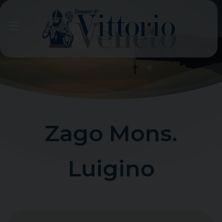
Skip
to
content
Zago Mons.
Luigino