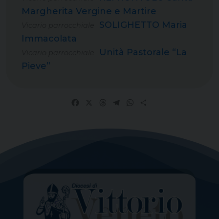
Margherita Vergine e Martire
SOLIGHETTO Maria
Vicario parrocchiale
Immacolata
Unità Pastorale “La
Vicario parrocchiale
Pieve”
Facebook
X
Threads
Telegram
WhatsApp
Share