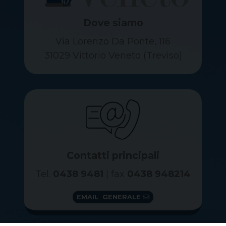
Dove siamo
Via Lorenzo Da Ponte, 116
31029 Vittorio Veneto (Treviso)
Contatti principali
Tel.
0438 9481
| fax
0438 948214
EMAIL GENERALE