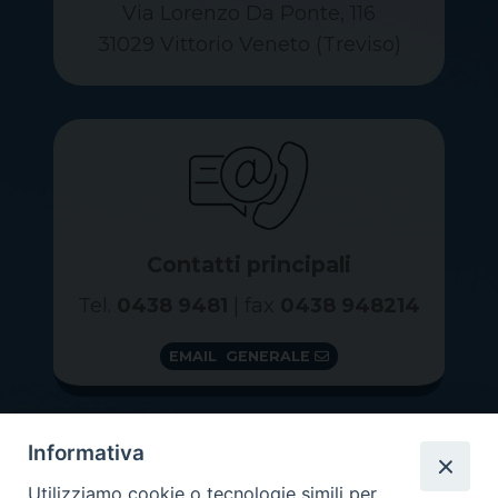
Via Lorenzo Da Ponte, 116
31029 Vittorio Veneto (Treviso)
Contatti principali
Tel.
0438 9481
| fax
0438 948214
EMAIL GENERALE
Informativa
Utilizziamo cookie o tecnologie simili per