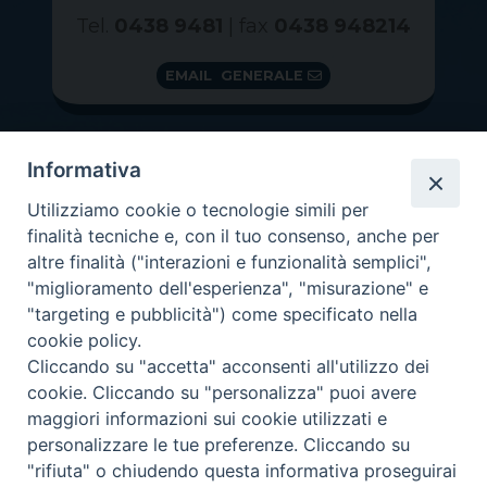
Tel.
0438 9481
| fax
0438 948214
EMAIL GENERALE
Informativa
Utilizziamo cookie o tecnologie simili per
finalità tecniche e, con il tuo consenso, anche per
altre finalità ("interazioni e funzionalità semplici",
"miglioramento dell'esperienza", "misurazione" e
"targeting e pubblicità") come specificato nella
GRAZIE PER IL TUO AIUTO
cookie policy.
Insieme per la Diocesi
Cliccando su "accetta" acconsenti all'utilizzo dei
cookie. Cliccando su "personalizza" puoi avere
maggiori informazioni sui cookie utilizzati e
personalizzare le tue preferenze. Cliccando su
"rifiuta" o chiudendo questa informativa proseguirai
Copyright 2026 ©
Diocesi di Vittorio Veneto
-
Privacy