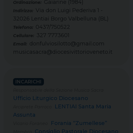
Gaiarine (1984)
Via don Luigi Pederiva 1 -
32026 Lentiai Borgo Valbelluna (BL)
0437/750522
Telefono:
327 7773601
Cellulare:
donfulviosilotto@gmail.com
Email:
musicasacra@diocesivittorioveneto.it
INCARICHI
Responsabile della Sezione Musica Sacra
Ufficio Liturgico Diocesano
LENTIAI Santa Maria
Arciprete Parroco
Assunta
Forania “Zumellese”
Vicario Foraneo
Consiglio Pastorale Diocesano
Membro