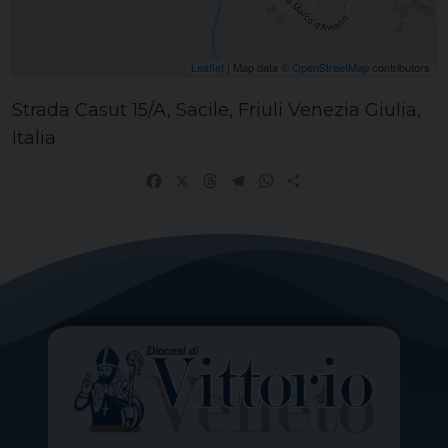
Leaflet
| Map data ©
OpenStreetMap
contributors
Strada Casut 15/A, Sacile, Friuli Venezia Giulia,
Italia
Facebook
X
Threads
Telegram
WhatsApp
Share