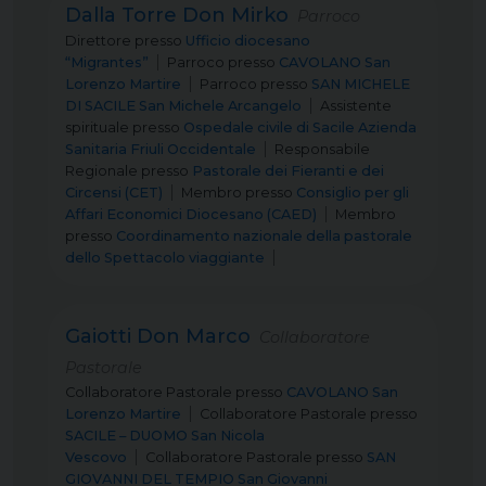
Dalla Torre Don Mirko
Parroco
Direttore
presso
Ufficio diocesano
“Migrantes”
Parroco
presso
CAVOLANO San
Lorenzo Martire
Parroco
presso
SAN MICHELE
DI SACILE San Michele Arcangelo
Assistente
spirituale
presso
Ospedale civile di Sacile Azienda
Sanitaria Friuli Occidentale
Responsabile
Regionale
presso
Pastorale dei Fieranti e dei
Circensi (CET)
Membro
presso
Consiglio per gli
Affari Economici Diocesano (CAED)
Membro
presso
Coordinamento nazionale della pastorale
dello Spettacolo viaggiante
Gaiotti Don Marco
Collaboratore
Pastorale
Collaboratore Pastorale
presso
CAVOLANO San
Lorenzo Martire
Collaboratore Pastorale
presso
SACILE – DUOMO San Nicola
Vescovo
Collaboratore Pastorale
presso
SAN
GIOVANNI DEL TEMPIO San Giovanni