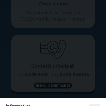
Dove siamo
Via Lorenzo Da Ponte, 116
31029 Vittorio Veneto (Treviso)
Contatti principali
Tel.
0438 9481
| fax
0438 948214
EMAIL GENERALE