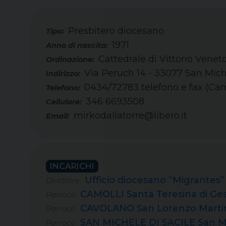
Presbitero diocesano
Tipo:
1971
Cattedrale di Vittorio Veneto
Via Peruch 14 - 33077 San Mich
0434/72783 telefono e fax (Cam
Telefono:
346 6693508
Cellulare:
mirkodallatorre@libero.it
Email:
INCARICHI
Ufficio diocesano “Migrantes”
Direttore
CAMOLLI Santa Teresina di G
Parroco
CAVOLANO San Lorenzo Marti
Parroco
SAN MICHELE DI SACILE San M
Parroco