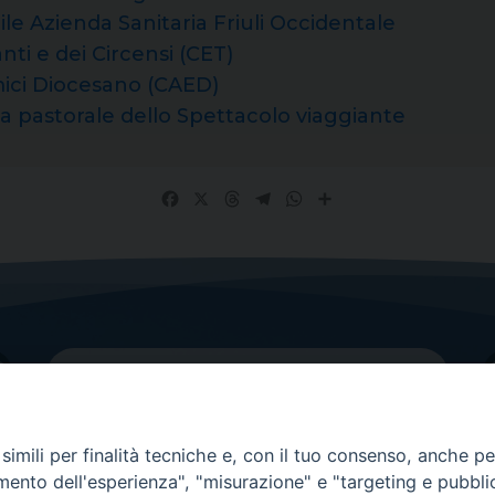
ile Azienda Sanitaria Friuli Occidentale
nti e dei Circensi (CET)
mici Diocesano (CAED)
 pastorale dello Spettacolo viaggiante
Facebook
X
Threads
Telegram
WhatsApp
Share
imili per finalità tecniche e, con il tuo consenso, anche per 
amento dell'esperienza", "misurazione" e "targeting e pubbli
Contatti principali