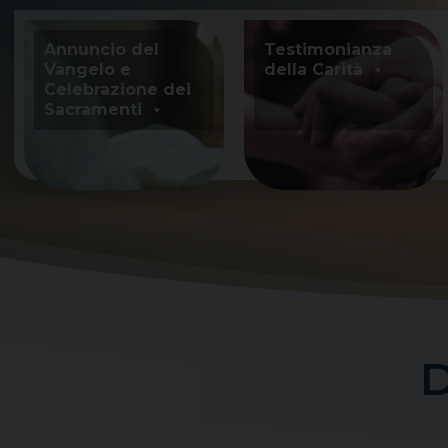
Skip
to
Annuncio del
Testimonianza
content
Vangelo e
della Carità
Celebrazione dei
Sacramenti
D