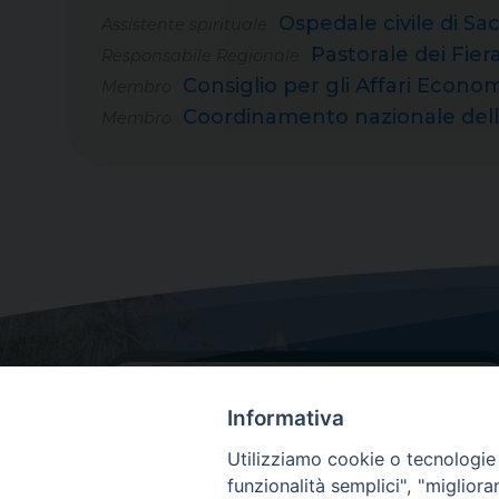
Ospedale civile di Sac
Assistente spirituale
Pastorale dei Fiera
Responsabile Regionale
Consiglio per gli Affari Econo
Membro
Coordinamento nazionale della
Membro
Informativa
Utilizziamo cookie o tecnologie s
funzionalità semplici", "miglior