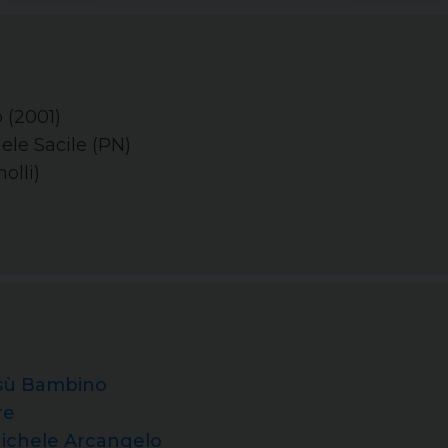
 (2001)
ele Sacile (PN)
olli)
esù Bambino
re
ichele Arcangelo