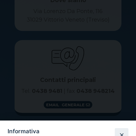
Via Lorenzo Da Ponte, 116
31029 Vittorio Veneto (Treviso)
Contatti principali
Tel.
0438 9481
| fax
0438 948214
EMAIL GENERALE
Informativa