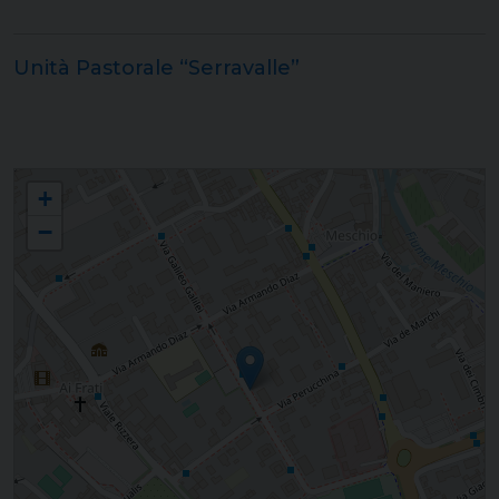
Unità Pastorale “Serravalle”
Forania "Vittorio Veneto"
+
−