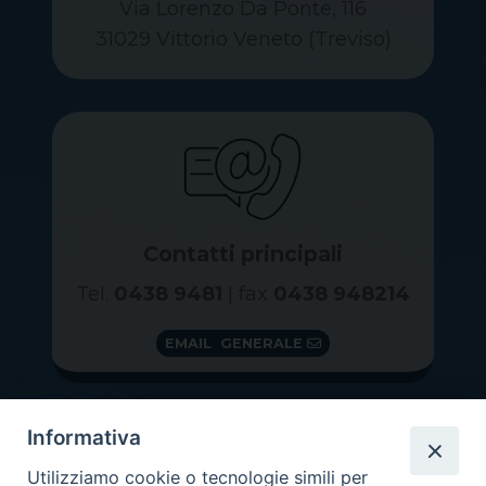
Via Lorenzo Da Ponte, 116
31029 Vittorio Veneto (Treviso)
Contatti principali
Tel.
0438 9481
| fax
0438 948214
EMAIL GENERALE
Informativa
Utilizziamo cookie o tecnologie simili per