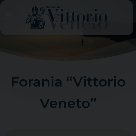
Skip
to
content
Forania “Vittorio
Veneto”