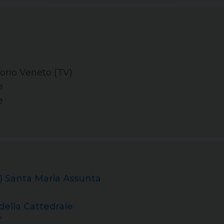
torio Veneto (TV)
e
e
Santa Maria Assunta
della Cattedrale
”