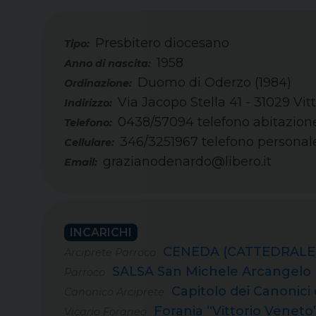
Presbitero diocesano
Tipo:
1958
Duomo di Oderzo (1984)
Via Jacopo Stella 41 - 31029 Vit
0438/57094 telefono abitazion
Telefono:
346/3251967 telefono personal
Cellulare:
grazianodenardo@libero.it
Email:
INCARICHI
CENEDA (CATTEDRALE) 
Arciprete Parroco
SALSA San Michele Arcangelo
Parroco
Capitolo dei Canonici 
Canonico Arciprete
Forania “Vittorio Veneto
Vicario Foraneo