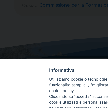
Commissione per la Formazione,
Membro
Informativa
Utilizziamo cookie o tecnologie s
funzionalità semplici", "miglior
cookie policy.
Dove siamo
Cliccando su "accetta" acconsent
Via Lorenzo Da Ponte, 116
cookie utilizzati e personalizza
31029 Vittorio Veneto (Treviso)