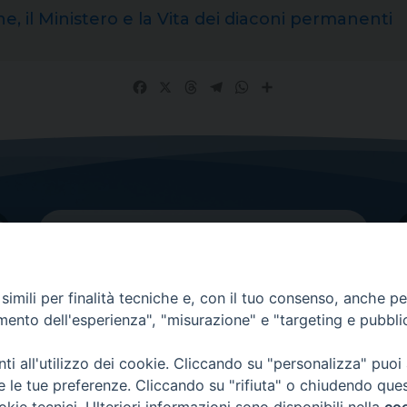
 il Ministero e la Vita dei diaconi permanenti
Facebook
X
Threads
Telegram
WhatsApp
Share
imili per finalità tecniche e, con il tuo consenso, anche per 
amento dell'esperienza", "misurazione" e "targeting e pubbli
Contatti principali
Tel.
0438 9481
| fax
0438 948214
i all'utilizzo dei cookie. Cliccando su "personalizza" puoi
re le tue preferenze. Cliccando su "rifiuta" o chiudendo que
EMAIL GENERALE